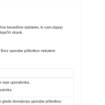
hne besedilne datoteke, ki nam dajejo
oječih strank.
. Brez uporabe piškotkov nekatere
e seje uporabnika.
skalnika
o glede dovoljenja uporabe piškotkov.