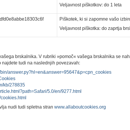
Veljavnost piškotkov: do 1 leta
dfd0e8abbe18303c6f
Piškotek, ki si zapomne vašo izbiro
Veljavnost piškotka: do zaprtja br
 vašega brskalnika. V rubriki »pomoč« vašega brskalnika se naha
o najdete tudi na naslednjih povezavah:
me/bin/answer.py?hl=en&answer=95647&p=cpn_cookies
/Cookies
com/kb/278835
article.html?path=Safari/5.0/en/9277.html
/cookies.html
vlja nudi tudi spletna stran
www.allaboutcookies.org