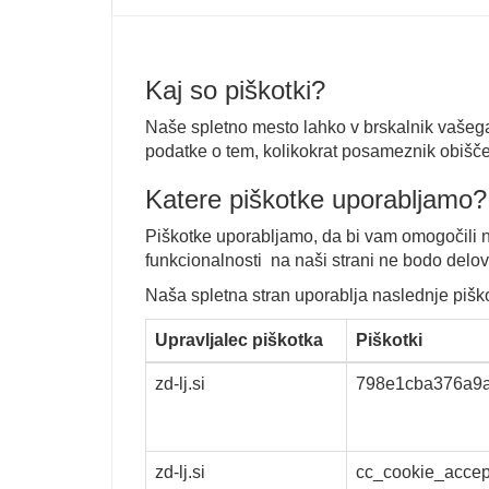
Kaj so piškotki?
Naše spletno mesto lahko v brskalnik vašega
podatke o tem, kolikokrat posameznik obišče 
Katere piškotke uporabljamo?
Piškotke uporabljamo, da bi vam omogočili n
funkcionalnosti na naši strani ne bodo delov
Naša spletna stran uporablja naslednje pišk
Upravljalec piškotka
Piškotki
zd-lj.si
798e1cba376a9
zd-lj.si
cc_cookie_accep