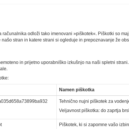
 računalnika odloži tako imenovani »piškotek«. Piškotki so maj
našo stran in katere strani si ogleduje in prepoznavanje že obst
emoteno in prijetno uporabniško izkušnjo na naši spletni strani
ale.
otke:
Namen piškotka
a035d658a73899ba932
Tehnično nujni piškotek za vodenj
Veljavnost piškotka: do zaprtja br
t
Piškotek, ki si zapomne vašo izbir