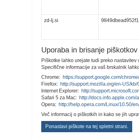
zd-lj.si
9849dbead952f1
Uporaba in brisanje piškotkov
Piškotke lahko urejate tudi preko nastavitev
Specifične informacije za vaš brskalnik lahk
Chrome:
https://support.google.com/chro
Firefox:
http://support.mozilla.org/en-US/kb
Internet Explorer:
http://support.microsoft.
Safari 5 za Mac:
http://docs.info.apple.com/
Opera:
http://help.opera.com/Linux/10.50/en
Več informacij o piškotkih in kako se jih upra
Ponastavi piškote na tej spletni strani.