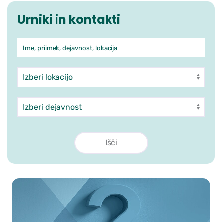
Urniki in kontakti
Ime, priimek, dejavnost, lokacija
Iskanje po ambulantah in zdra
Enota
Dejavnost