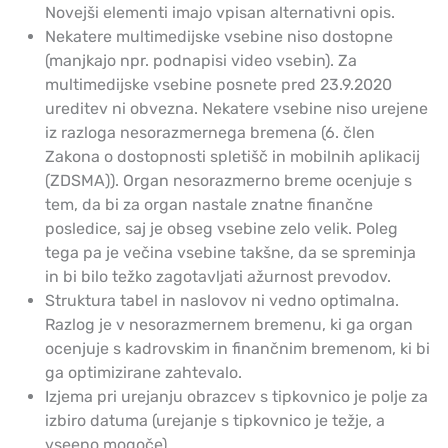
Novejši elementi imajo vpisan alternativni opis.
Nekatere multimedijske vsebine niso dostopne
(manjkajo npr. podnapisi video vsebin). Za
multimedijske vsebine posnete pred 23.9.2020
ureditev ni obvezna. Nekatere vsebine niso urejene
iz razloga nesorazmernega bremena (6. člen
Zakona o dostopnosti spletišč in mobilnih aplikacij
(ZDSMA)). Organ nesorazmerno breme ocenjuje s
tem, da bi za organ nastale znatne finančne
posledice, saj je obseg vsebine zelo velik. Poleg
tega pa je večina vsebine takšne, da se spreminja
in bi bilo težko zagotavljati ažurnost prevodov.
Struktura tabel in naslovov ni vedno optimalna.
Razlog je v nesorazmernem bremenu, ki ga organ
ocenjuje s kadrovskim in finančnim bremenom, ki bi
ga optimizirane zahtevalo.
Izjema pri urejanju obrazcev s tipkovnico je polje za
izbiro datuma (urejanje s tipkovnico je težje, a
vseeno mogoče).