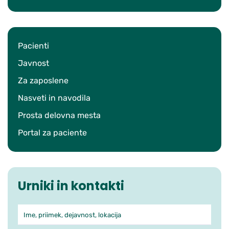
Pacienti
Javnost
Za zaposlene
Nasveti in navodila
Prosta delovna mesta
Portal za paciente
Urniki in kontakti
Ime, priimek, dejavnost, lokacija
Iskanje po ambulantah in zdra