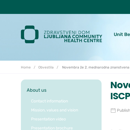
Skoči do osrednje vsebine
Unit B
Home
Obvestila
Novembra že 2. mednarodna znanstvena
Nov
About us
ISC
Contact information
Mission, values and vision
Publis
Presentation video
Presentation brochure