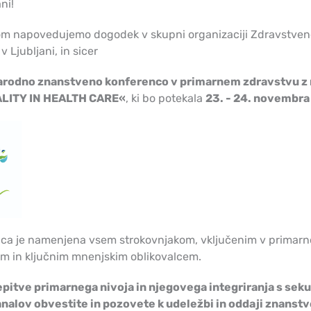
ni!
m napovedujemo dogodek v skupni organizaciji Zdravstvene
v Ljubljani, in sicer
arodno znanstveno konferenco v primarnem zdravstvu z
LITY IN HEALTH CARE«
, ki bo potekala
23. - 24. novembra
ca je namenjena vsem strokovnjakom, vključenim v primarn
m in ključnim mnenjskim oblikovalcem.
repitve primarnega nivoja in njegovega integriranja s sek
analov obvestite in pozovete k udeležbi in oddaji znans