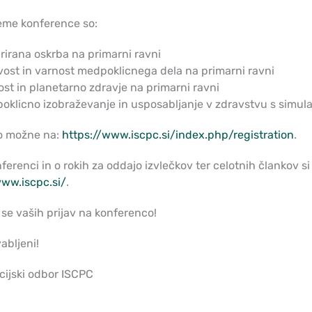
eme konference so:
rirana oskrba na primarni ravni
vost in varnost medpoklicnega dela na primarni ravni
ost in planetarno zdravje na primarni ravni
klicno izobraževanje in usposabljanje v zdravstvu s simulac
so možne na:
https://www.iscpc.si/index.php/registration
.
ferenci in o rokih za oddajo izvlečkov ter celotnih člankov si
www.iscpc.si/
.
se vaših prijav na konferenco!
abljeni!
cijski odbor ISCPC