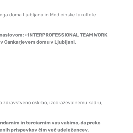
ga doma Ljubljana in Medicinske fakultete
 naslovom:
»
INTERPROFESSIONAL TEAM WORK
 v Cankarjevem domu v Ljubljani
.
o zdravstveno oskrbo, izobraževalnemu kadru,
undarnim in terciarnim vas vabimo, da preko
tvenih prispevkov čim več udeležencev.