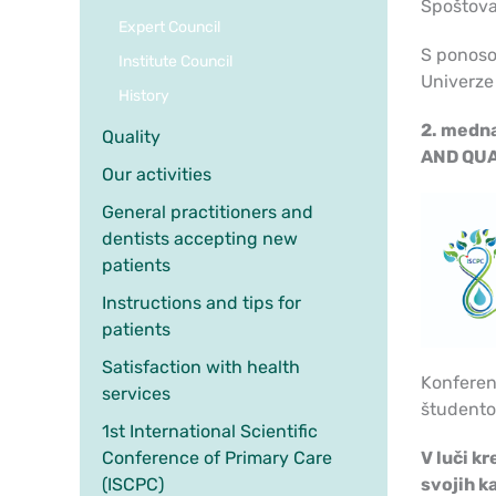
Spoštova
Expert Council
S ponoso
Institute Council
Univerze 
History
2. medn
Quality
AND QUA
Our activities
General practitioners and
dentists accepting new
patients
Instructions and tips for
patients
Satisfaction with health
Konferen
services
študento
1st International Scientific
V luči k
Conference of Primary Care
svojih k
(ISCPC)