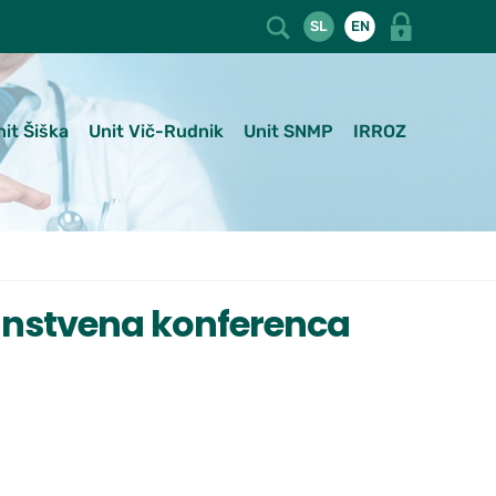
SL
EN
nit Šiška
Unit Vič-Rudnik
Unit SNMP
IRROZ
nstvena konferenca