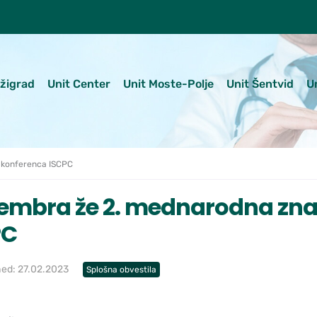
ežigrad
Unit Center
Unit Moste-Polje
Unit Šentvid
U
 konferenca ISCPC
embra že 2. mednarodna zna
PC
hed: 27.02.2023
Splošna obvestila