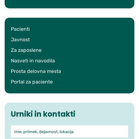
Pacienti
Javnost
Za zaposlene
Nasveti in navodila
Prosta delovna mesta
Portal za paciente
Urniki in kontakti
Ime, priimek, dejavnost, lokacija
Iskanje po ambulantah in zdra