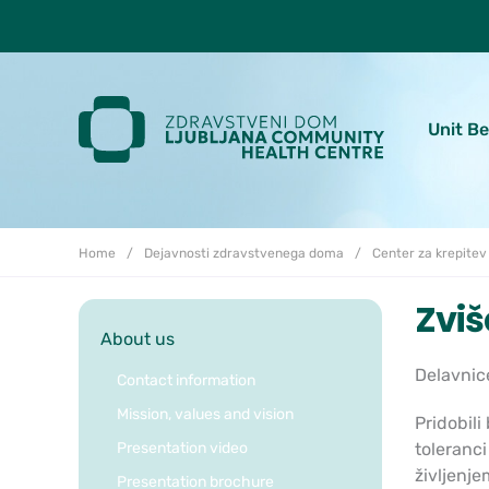
Skoči do osrednje vsebine
Unit B
Home
Dejavnosti zdravstvenega doma
Center za krepitev
Zviš
About us
Delavnice
Contact information
Mission, values and vision
Pridobili
Presentation video
toleranci
življenje
Presentation brochure