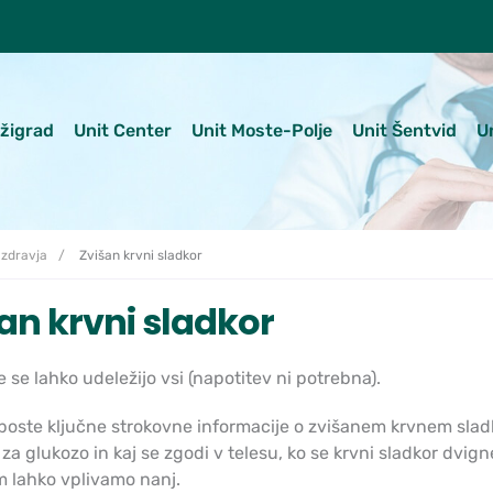
ežigrad
Unit Center
Unit Moste-Polje
Unit Šentvid
U
 zdravja
Zvišan krvni sladkor
an krvni sladkor
 se lahko udeležijo vsi (napotitev ni potrebna).
 boste ključne strokovne informacije o zvišanem krvnem sladk
 za glukozo in kaj se zgodi v telesu, ko se krvni sladkor dvi
m lahko vplivamo nanj.