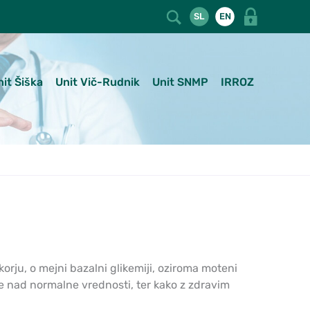
SL
EN
nit Šiška
Unit Vič-Rudnik
Unit SNMP
IRROZ
orju, o mejni bazalni glikemiji, oziroma moteni
gne nad normalne vrednosti, ter kako z zdravim