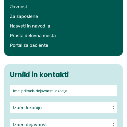
Javnost
Za zaposlene
Nasveti in navodila
Prosta delovna mesta
Portal za paciente
Urniki in kontakti
Ime, priimek, dejavnost, lokacija
Iskanje po ambulantah in zdra
Enota
Dejavnost