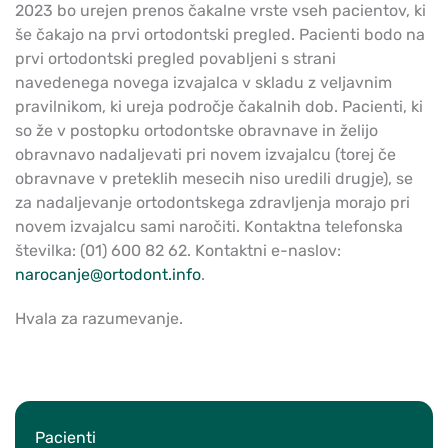
2023 bo urejen prenos čakalne vrste vseh pacientov, ki
še čakajo na prvi ortodontski pregled. Pacienti bodo na
prvi ortodontski pregled povabljeni s strani
navedenega novega izvajalca v skladu z veljavnim
pravilnikom, ki ureja področje čakalnih dob. Pacienti, ki
so že v postopku ortodontske obravnave in želijo
obravnavo nadaljevati pri novem izvajalcu (torej če
obravnave v preteklih mesecih niso uredili drugje), se
za nadaljevanje ortodontskega zdravljenja morajo pri
novem izvajalcu sami naročiti. Kontaktna telefonska
številka: (01) 600 82 62. Kontaktni e-naslov:
narocanje@ortodont.info
.
Hvala za razumevanje.
Pacienti