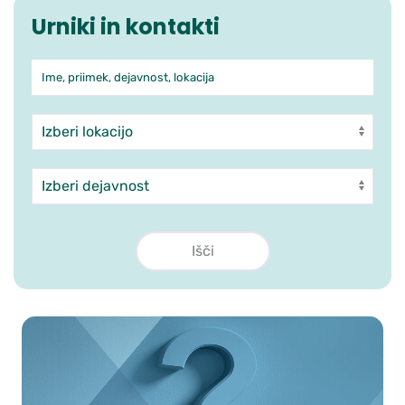
Urniki in kontakti
Ime, priimek, dejavnost, lokacija
Iskanje po ambulantah in zdra
Enota
Dejavnost