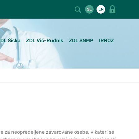
SL
EN
DL Šiška
ZDL Vič-Rudnik
ZDL SNMP
IRROZ
e za neopredeljene zavarovane osebe, v kateri se