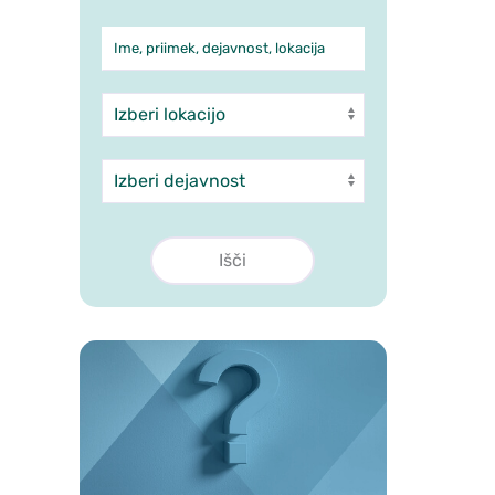
Ime, priimek, dejavnost, lokacija
Iskanje po ambulantah in 
Enota
Dejavnost