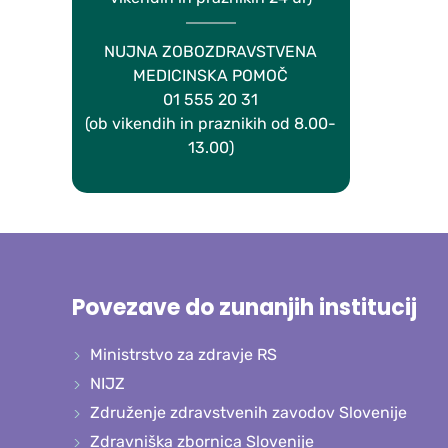
NUJNA ZOBOZDRAVSTVENA
MEDICINSKA POMOČ
01 555 20 31
(ob vikendih in praznikih od 8.00-
13.00)
Povezave do zunanjih institucij
Ministrstvo za zdravje RS
NIJZ
Združenje zdravstvenih zavodov Slovenije
Zdravniška zbornica Slovenije