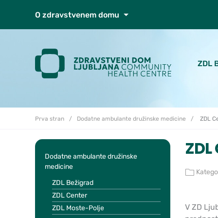
Skoči do osrednje vsebine
O zdravstvenem domu
ZDL 
Prva stran
Dodatne ambulante družinske medicine
ZDL C
ZDL 
Dodatne ambulante družinske
medicine
Kategor
ZDL Bežigrad
ZDL Center
V ZD Lju
ZDL Moste-Polje