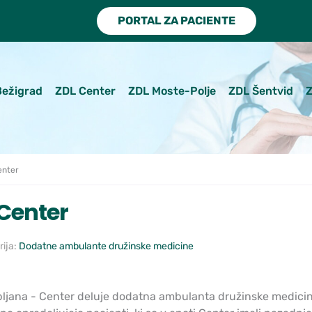
PORTAL ZA PACIENTE
Bežigrad
ZDL Center
ZDL Moste-Polje
ZDL Šentvid
Z
enter
Center
ija:
Dodatne ambulante družinske medicine
bljana - Center deluje dodatna ambulanta družinske medicin