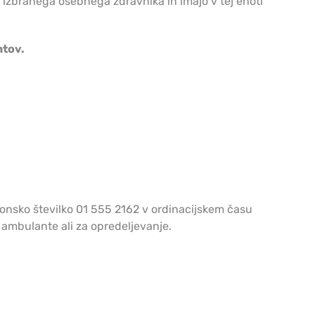
e izbranega osebnega zdravnika in imajo v tej enoti
ntov.
efonsko številko 01 555 2162 v ordinacijskem času
 ambulante ali za opredeljevanje.