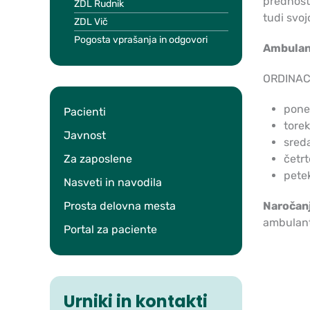
prednostn
ZDL Rudnik
tudi svo
ZDL Vič
Pogosta vprašanja in odgovori
Ambulant
ORDINAC
poned
Pacienti
torek
Javnost
sreda
Za zaposlene
četrt
petek
Nasveti in navodila
Prosta delovna mesta
Naročanj
ambulante
Portal za paciente
Urniki in kontakti