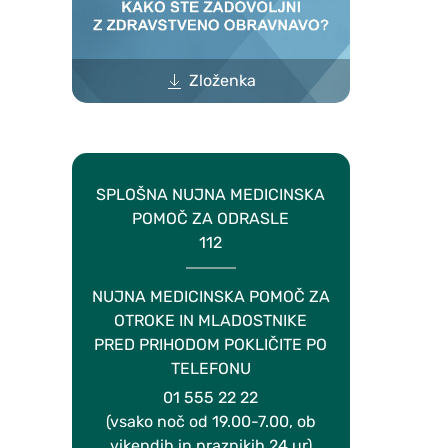
Zloženka
SPLOŠNA NUJNA MEDICINSKA
POMOČ ZA ODRASLE
112
NUJNA MEDICINSKA POMOČ ZA
OTROKE IN MLADOSTNIKE
PRED PRIHODOM POKLIČITE PO
TELEFONU
01 555 22 22
(vsako noč od 19.00-7.00, ob
vikendih in praznikih 24 ur)