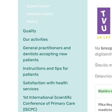
Expert Council
Institute Council
History
Quality
Our activities
General practitioners and
Na
brezp
dentists accepting new
digitaln
patients
Število m
Instructions and tips for
patients
Delavnice
Satisfaction with health
services
Naslov 
1st International Scientific
Conference of Primary Care
Pika No
(ISCPC)
medicin