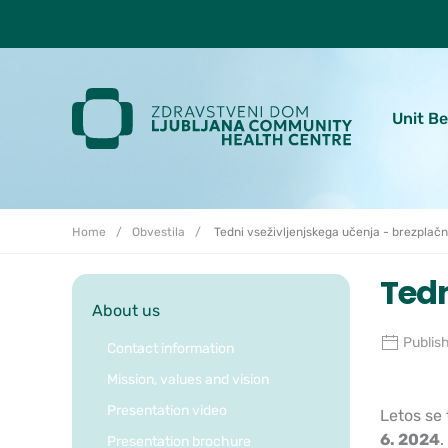
Skoči do osrednje vsebine
Unit B
Home
Obvestila
Tedni vseživljenjskega učenja - brezplač
Tedn
About us
Publis
Contact information
Mission, values and vision
Presentation video
Letos se
6. 2024
.
Presentation brochure