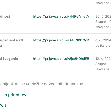
Novljana 
odnosi
https://prijave.snipi.si/N4ReiVheyY
30. 5. 20
Štupar - 
Novljana 
za paciente ZD
https://prijave.snipi.si/K4jRtKhWy9
6. 6. 2024
na
velika pre
ki tveganja
https://prijave.snipi.si/6jo6H0hdEB
12. 6. 20
Štupar - 
Novljana 
vabljeni, da se udeležite navedenih dogodkov.
seh prireditev
TVU