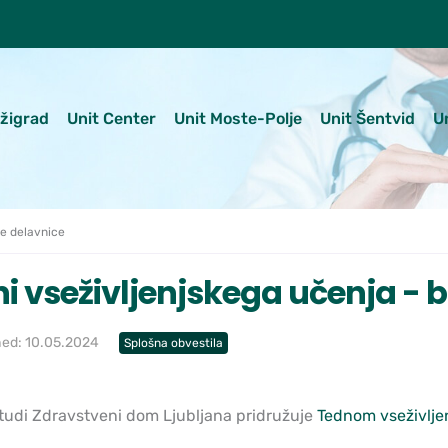
ežigrad
Unit Center
Unit Moste-Polje
Unit Šentvid
U
ne delavnice
i vseživljenjskega učenja - 
hed: 10.05.2024
Splošna obvestila
 tudi Zdravstveni dom Ljubljana pridružuje
Tednom vseživlje