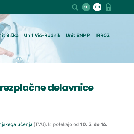
SL
EN
nit Šiška
Unit Vič-Rudnik
Unit SNMP
IRROZ
brezplačne delavnice
njskega učenja
(TVU), ki potekajo od
10. 5. do 16.