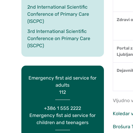
2nd International Scientific
Conference of Primary Care
Zdravi 
(ISCPC)
3rd International Scientific
Conference on Primary Care
(ISCPC)
Portal 
Ljublja
Dejavni
Emergency first aid service for
adults
112
Vljudno 
+386 1 555 2222
Koledar v
Emergency fist aid service for
children and teenagers
Brošura 