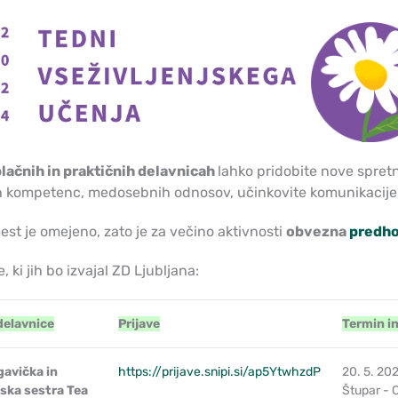
lačnih in praktičnih delavnicah
lahko pridobite nove spret
ih kompetenc, medosebnih odnosov, učinkovite komunikacije, 
est je omejeno, zato je za večino aktivnosti
obvezna
predho
, ki jih bo izvajal ZD Ljubljana:
delavnice
Prijave
Termin in
gavička in
https://prijave.snipi.si/ap5YtwhzdP
20. 5. 20
ska sestra Tea
Štupar - 