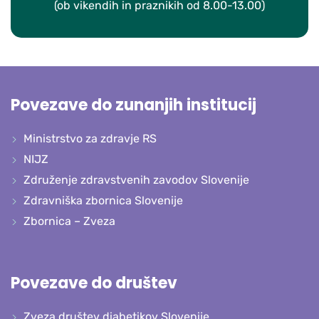
(ob vikendih in praznikih od 8.00-13.00)
Povezave do zunanjih institucij
Ministrstvo za zdravje RS
NIJZ
Združenje zdravstvenih zavodov Slovenije
Zdravniška zbornica Slovenije
Zbornica – Zveza
Povezave do društev
Zveza društev diabetikov Slovenije