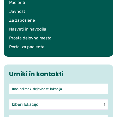
Pacienti
Javnost
Za zaposlene
Nasveti in navodila
Prosta delovna mesta
Portal za paciente
Urniki in kontakti
Ime, priimek, dejavnost, lokacija
Iskanje po ambulantah in zdra
Enota