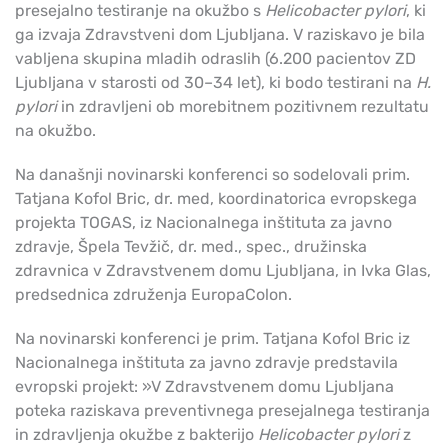
presejalno testiranje na okužbo s
Helicobacter pylori
, ki
ga izvaja Zdravstveni dom Ljubljana. V raziskavo je bila
vabljena skupina mladih odraslih (6.200 pacientov ZD
Ljubljana v starosti od 30–34 let), ki bodo testirani na
H.
pylori
in zdravljeni ob morebitnem pozitivnem rezultatu
na okužbo.
Na današnji novinarski konferenci so sodelovali prim.
Tatjana Kofol Bric, dr. med, koordinatorica evropskega
projekta TOGAS, iz Nacionalnega inštituta za javno
zdravje, Špela Tevžič, dr. med., spec., družinska
zdravnica v Zdravstvenem domu Ljubljana, in Ivka Glas,
predsednica združenja EuropaColon.
Na novinarski konferenci je prim. Tatjana Kofol Bric iz
Nacionalnega inštituta za javno zdravje predstavila
evropski projekt: »V Zdravstvenem domu Ljubljana
poteka raziskava preventivnega presejalnega testiranja
in zdravljenja okužbe z bakterijo
Helicobacter pylori
z