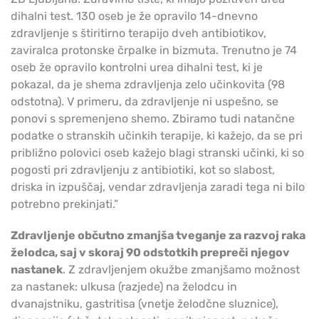
dihalni test. 130 oseb je že opravilo 14-dnevno
zdravljenje s štiritirno terapijo dveh antibiotikov,
zaviralca protonske črpalke in bizmuta. Trenutno je 74
oseb že opravilo kontrolni urea dihalni test, ki je
pokazal, da je shema zdravljenja zelo učinkovita (98
odstotna). V primeru, da zdravljenje ni uspešno, se
ponovi s spremenjeno shemo. Zbiramo tudi natančne
podatke o stranskih učinkih terapije, ki kažejo, da se pri
približno polovici oseb kažejo blagi stranski učinki, ki so
pogosti pri zdravljenju z antibiotiki, kot so slabost,
driska in izpuščaj, vendar zdravljenja zaradi tega ni bilo
potrebno prekinjati.”
Zdravljenje občutno zmanjša tveganje za razvoj raka
želodca, saj v skoraj 90 odstotkih prepreči njegov
nastanek
. Z zdravljenjem okužbe zmanjšamo možnost
za nastanek: ulkusa (razjede) na želodcu in
dvanajstniku, gastritisa (vnetje želodčne sluznice),