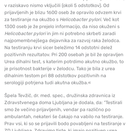
v raziskavo nismo vključili (okoli 5 odstotkov). Od
prijavljenih je blizu 1600 oseb že opravilo odvzem krvi
za testiranje na okužbo s
Helicobacter pylori.
Več kot
1300 oseb je že prejelo informacijo, da niso okuženi s
Helicobacter pylori
in jim ni potrebno skrbeti zaradi
najpomembnejšega dejavnika za razvoj raka želodca.
Na testiranju krvi sicer beležimo 14 odstotni delež
pozitivnih rezultatov. Pri 200 osebah je bil že opravljen
Urea dihalni test, s katerim potrdimo akutno okužbo, to
je prisotnost bakterije v želodcu. Tako je bila z urea
dihalnim testom pri 88 odstotkov pozitivnih na
serologiji potrjena tudi akutna okužba.«
Špela Tevžič, dr. med. spec., družinska zdravnica iz
Zdravstvenega doma Ljubljana je dodala, da: “Testirali
smo že večino prijavljenih, vendar pa različno po
ambulantah, nekateri še čakajo na vabilo na testiranje.
Prav vsi, ki so se prijavili bodo povabljeni na testiranje v
ZD Ljubljana. Zdravimo tiste, ki imajo pozitiven urea