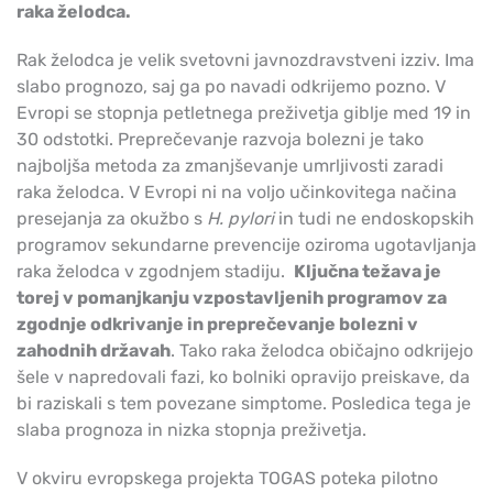
raka želodca.
Rak želodca je velik svetovni javnozdravstveni izziv. Ima
slabo prognozo, saj ga po navadi odkrijemo pozno. V
Evropi se stopnja petletnega preživetja giblje med 19 in
30 odstotki. Preprečevanje razvoja bolezni je tako
najboljša metoda za zmanjševanje umrljivosti zaradi
raka želodca. V Evropi ni na voljo učinkovitega načina
presejanja za okužbo s
H. pylori
in tudi ne endoskopskih
programov sekundarne prevencije oziroma ugotavljanja
raka želodca v zgodnjem stadiju.
Ključna težava je
torej v pomanjkanju vzpostavljenih programov za
zgodnje odkrivanje in preprečevanje bolezni v
zahodnih državah
. Tako raka želodca običajno odkrijejo
šele v napredovali fazi, ko bolniki opravijo preiskave, da
bi raziskali s tem povezane simptome. Posledica tega je
slaba prognoza in nizka stopnja preživetja.
V okviru evropskega projekta TOGAS poteka pilotno