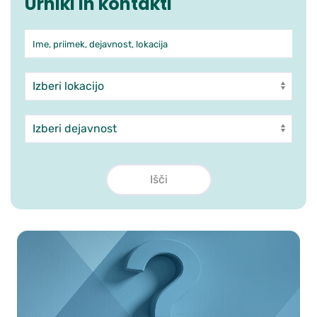
Urniki in kontakti
Ime, priimek, dejavnost, lokacija
Iskanje po ambulantah in zdra
Enota
Dejavnost