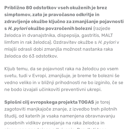
Približno 80 odstotkov vseh okuženih je brez
simptomov, zato je pravočasno odkritje in
zdravljenje okužbe ključno za zmanjšanje pojavnosti
s
H. pylori
okužbo povzročenih bolezni
(razjede
želodca in dvanajstnika, dispepsija, gastritis, MALT
limfom in rak želodca). Ozdravitev okužbe s
H. pylori
v
mlajši odrasli dobi zmanjša možnost nastanka raka
želodca do 63 odstotkov.
Kljub temu, da se pojavnost raka na želodcu po vsem
svetu, tudi v Evropi, zmanjšuje, je breme te bolezni še
vedno veliko in v bližnji prihodnosti ne bo izginilo, če se
ne bodo izvajali učinkoviti preventivni ukrepi.
Splošni cilj evropskega projekta TOGAS
je torej
zagotoviti manjkajoče znanje, z izvedbo treh pilotnih
študij, od katerih je vsaka namenjena obravnavanju
posebnih vidikov presejanja na raka želodca in