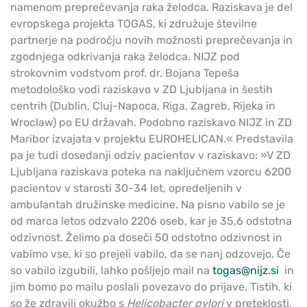
namenom preprečevanja raka želodca. Raziskava je del
evropskega projekta TOGAS, ki združuje številne
partnerje na področju novih možnosti preprečevanja in
zgodnjega odkrivanja raka želodca. NIJZ pod
strokovnim vodstvom prof. dr. Bojana Tepeša
metodološko vodi raziskavo v ZD Ljubljana in šestih
centrih (Dublin, Cluj-Napoca, Riga, Zagreb, Rijeka in
Wroclaw) po EU državah. Podobno raziskavo NIJZ in ZD
Maribor izvajata v projektu EUROHELICAN.« Predstavila
pa je tudi dosedanji odziv pacientov v raziskavo: »V ZD
Ljubljana raziskava poteka na naključnem vzorcu 6200
pacientov v starosti 30-34 let, opredeljenih v
ambulantah družinske medicine. Na pisno vabilo se je
od marca letos odzvalo 2206 oseb, kar je 35,6 odstotna
odzivnost. Želimo pa doseči 50 odstotno odzivnost in
vabimo vse, ki so prejeli vabilo, da se nanj odzovejo. Če
so vabilo izgubili, lahko pošljejo mail na
togas@nijz.si
in
jim bomo po mailu poslali povezavo do prijave. Tistih, ki
so že zdravili okužbo s
Helicobacter pylori
v preteklosti,