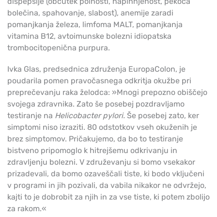
dispepsije (občutek polnosti, napihnjenost, pekoča
bolečina, spahovanje, slabost), anemije zaradi
pomanjkanja železa, limfoma MALT, pomanjkanja
vitamina B12, avtoimunske bolezni idiopatska
trombocitopenična purpura.
Ivka Glas, predsednica združenja EuropaColon, je
poudarila pomen pravočasnega odkritja okužbe pri
preprečevanju raka želodca: »Mnogi prepozno obiščejo
svojega zdravnika. Zato še posebej pozdravljamo
testiranje na
Helicobacter pylori.
Še posebej zato, ker
simptomi niso izraziti. 80 odstotkov vseh okuženih je
brez simptomov. Pričakujemo, da bo to testiranje
bistveno pripomoglo k hitrejšemu odkrivanju in
zdravljenju bolezni. V združevanju si bomo vsekakor
prizadevali, da bomo ozaveščali tiste, ki bodo vključeni
v programi in jih pozivali, da vabila nikakor ne odvržejo,
kajti to je dobrobit za njih in za vse tiste, ki potem zbolijo
za rakom.«