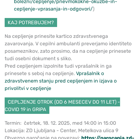
bolezni/cepljenje/pnevmokokne-okuzbe-in-
cepljenje-vprasanja-in-odgovori/
)
KAJ POTREBUJEM?
Na cepljenje prinesite kartico zdravstvenega
zavarovanja. V cepilni ambulanti preverjamo identiteto
posameznikov, zato prosimo, da na cepljenje prinesete
tudi osebni dokument s sliko.
Pred cepljenjem izpolnite tudi vprašalnik in ga
prinesete s seboj na cepljenje.
Vprašalnik o
zdravstvenem stanju pred cepljenjem in izjava o
privolitvi v cepljenje
CEPLJENJE OTROK (OD 6 MESECEV DO 11 LET) -
COVID 19 in GRIPA
Termin: četrtek, 18. 12. 2025, med 14:00 in 15:00
Lokacija: ZD Ljubljana - Center, Metelkova ulica 9
Obvezno naročanje na povezavi:
https://narocanja.zd-