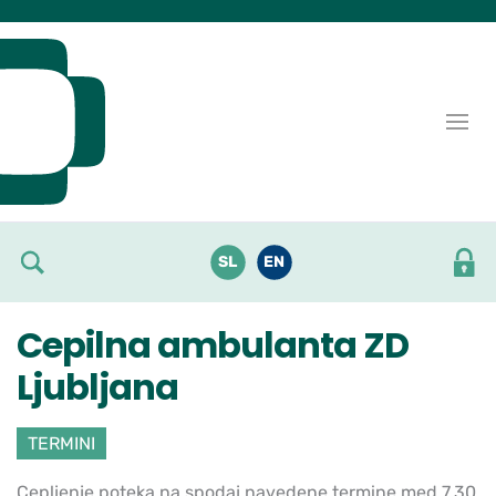
Skoči do osrednje vsebine
SL
EN
Cepilna ambulanta ZD
Ljubljana
TERMINI
Cepljenje poteka na spodaj navedene termine med 7.30