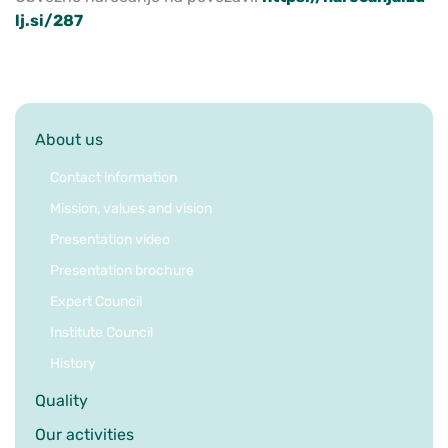
lj.si/287
About us
Contact information
Mission, values and vision
Presentation video
Presentation brochure
Expert Council
Institute Council
History
Quality
Our activities