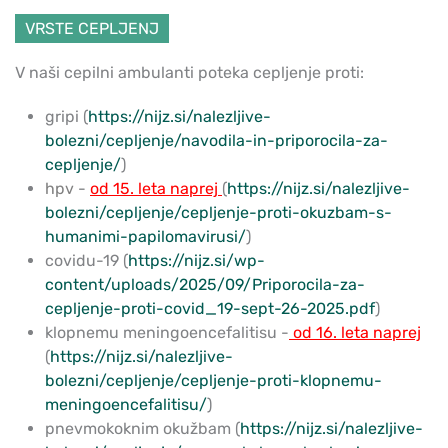
VRSTE CEPLJENJ
V naši cepilni ambulanti poteka cepljenje proti:
gripi (
https://nijz.si/nalezljive-
bolezni/cepljenje/navodila-in-priporocila-za-
cepljenje/
)
hpv
-
od 15. leta naprej
(
https://nijz.si/nalezljive-
bolezni/cepljenje/cepljenje-proti-okuzbam-s-
humanimi-papilomavirusi/
)
covidu-19 (
https://nijz.si/wp-
content/uploads/2025/09/Priporocila-za-
cepljenje-proti-covid_19-sept-26-2025.pdf
)
klopnemu meningoencefalitisu -
od 16. leta naprej
(
https://nijz.si/nalezljive-
bolezni/cepljenje/cepljenje-proti-klopnemu-
meningoencefalitisu/
)
pnevmokoknim okužbam (
https://nijz.si/nalezljive-