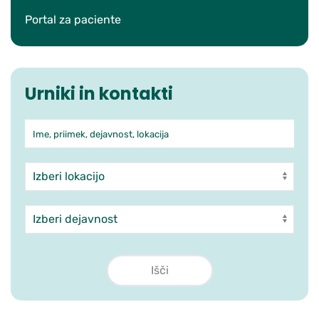
Portal za paciente
Urniki in kontakti
Ime, priimek, dejavnost, lokacija
Iskanje po ambulantah in zdra
Enota
Dejavnost