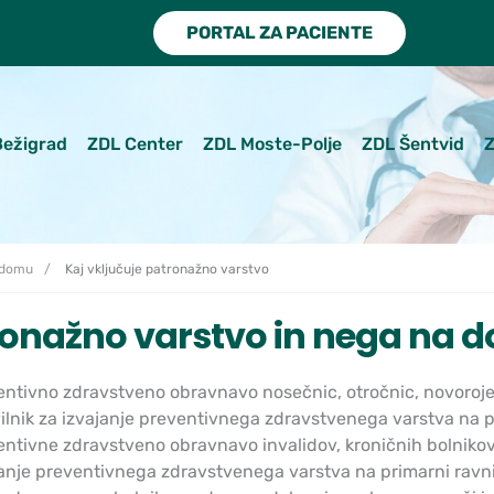
PORTAL ZA PACIENTE
Bežigrad
ZDL Center
ZDL Moste-Polje
ZDL Šentvid
Z
 domu
Kaj vključuje patronažno varstvo
onažno varstvo in nega na d
ntivno zdravstveno obravnavo nosečnic, otročnic, novorojenč
ilnik za izvajanje preventivnega zdravstvenega varstva na pr
ntivne zdravstveno obravnavo invalidov, kroničnih bolnikov 
anje preventivnega zdravstvenega varstva na primarni ravni