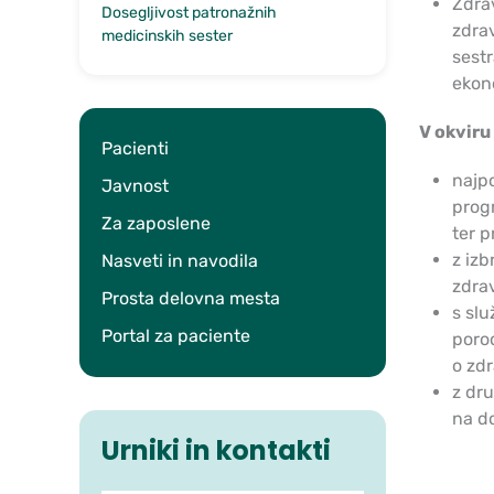
Zdra
Dosegljivost patronažnih
zdra
medicinskih sester
sestr
ekon
V okviru
Pacienti
najp
Javnost
progr
Za zaposlene
ter p
z izb
Nasveti in navodila
zdra
Prosta delovna mesta
s sl
Portal za paciente
porod
o zd
z dru
na do
Urniki in kontakti