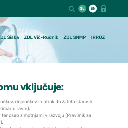
SL
EN
DL Šiška
ZDL Vič-Rudnik
ZDL SNMP
IRROZ
omu vključuje:
kov, dojenčkov in otrok do 3. leta starosti
imarni ravni).
ter oseb z motnjami v razvoju (Pravilnik za
).