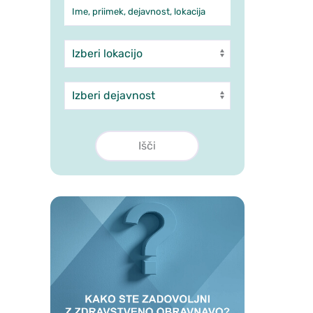
Ime, priimek, dejavnost, lokacija
Iskanje po ambulantah in 
Enota
Dejavnost