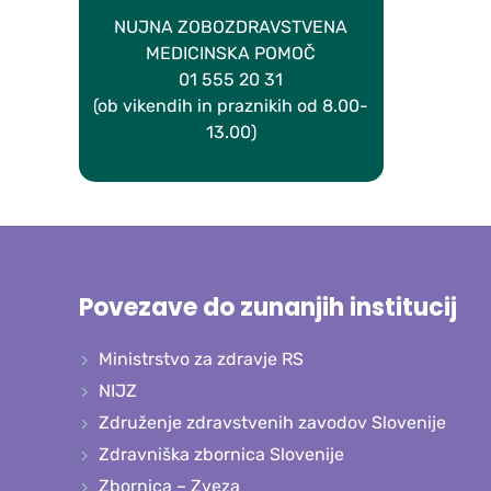
NUJNA ZOBOZDRAVSTVENA
MEDICINSKA POMOČ
01 555 20 31
(ob vikendih in praznikih od 8.00-
13.00)
Povezave do zunanjih institucij
Ministrstvo za zdravje RS
NIJZ
Združenje zdravstvenih zavodov Slovenije
Zdravniška zbornica Slovenije
Zbornica – Zveza