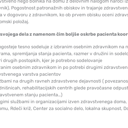
vstveno nego bolnika na domu z delovnim nalogom naroči iz
vnik). Pogostnost patronažnih obiskov in trajanje zdravstv
a v dogovoru z zdravnikom, ko ob prvem obisku oceni zdravs
omski položaj.
 svojega dela z namenom čim boljše oskrbe pacienta koord
ogosteje tesno sodeluje z izbranim osebnim zdravnikom na n
ama, spremljanja stanja pacienta, razmer v družini in sodel
ri drugih postopkih, kjer je potrebno sodelovanje
ranim osebnim zdravnikom in po potrebi drugimi zdravstveni
vstvenega varstva pacientov
užbami na drugih ravneh zdravstvene dejavnosti ( povezanos
nišnicah, rehabilitacijskih centrih glede pravočasne odpus
ravstvenem stanju pacienta…)
gimi službami in organizacijami izven zdravstvenega doma, 
mu, Rdeči križ, Center za socialno delo, lokalna skupnost, D