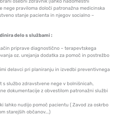
brani osebni zdravnik (lahko nadomestni
ene nege praviloma določi patronažna medicinska
tveno stanje pacienta in njegov socialno –
inira delo s službami :
ačin priprave diagnostično – terapevtskega
ovanja oz. urejanja dodatka za pomoč in postrežbo
mi delavci pri planiranju in izvedbi preventivnega
t s službo zdravstvene nege v bolnišnicah,
tne dokumentacije z obvestilom patronažni službi
ki lahko nudijo pomoč pacientu ( Zavod za oskrbo
om starejših občanov...)