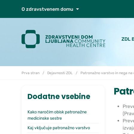
Skoči do osrednje vsebine
O zdravstvenem domu
ZDL 
Prva stran
Dejavnosti ZDL
Patronažno varstvo in nega na
Patr
Dodatne vsebine
Preve
Kako naročim obisk patronažne
(Prav
medicinske sestre
Preve
izvaj
Kaj vključuje patronažno varstvo