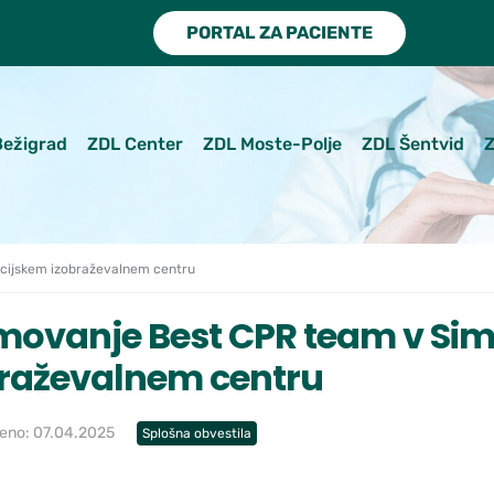
PORTAL ZA PACIENTE
Bežigrad
ZDL Center
ZDL Moste-Polje
ZDL Šentvid
Z
cijskem izobraževalnem centru
movanje Best CPR team v Si
braževalnem centru
jeno: 07.04.2025
Splošna obvestila