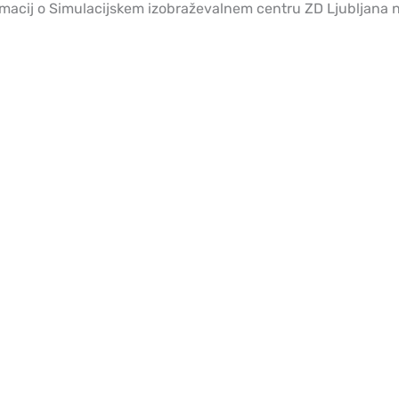
rmacij o Simulacijskem izobraževalnem centru ZD Ljubljana 
zdravnikih