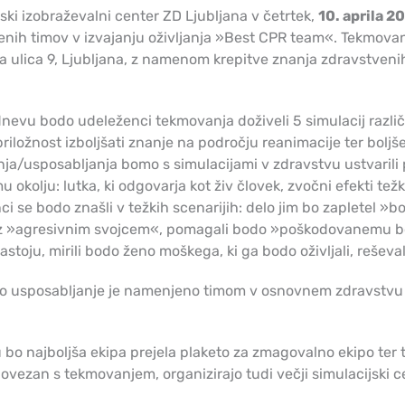
ski izobraževalni center ZD Ljubljana v četrtek,
10. aprila 2
nih timov v izvajanju oživljanja »Best CPR team«. Tekmovanj
 ulica 9, Ljubljana, z namenom krepitve znanja zdravstvenih 
evu bodo udeleženci tekmovanja doživeli 5 simulacij različni
riložnost izboljšati znanje na področju reanimacije ter boljš
a/usposabljanja bomo s simulacijami v zdravstvu ustvarili po
u okolju: lutka, ki odgovarja kot živ človek, zvočni efekti te
i se bodo znašli v težkih scenarijih: delo jim bo zapletel »bo
z »agresivnim svojcem«, pomagali bodo »poškodovanemu bolni
stoju, mirili bodo ženo moškega, ki ga bodo oživljali, reševal
o usposabljanje je namenjeno timom v osnovnem zdravstvu 
bo najboljša ekipa prejela plaketo za zmagovalno ekipo ter 
ovezan s tekmovanjem, organizirajo tudi večji simulacijski cen