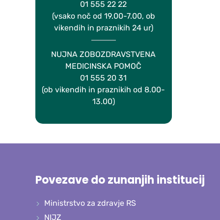
01 555 22 22
(vsako noč od 19.00-7.00, ob
vikendih in praznikih 24 ur)
NUJNA ZOBOZDRAVSTVENA
MEDICINSKA POMOČ
01 555 20 31
(ob vikendih in praznikih od 8.00-
13.00)
Povezave do zunanjih institucij
Ministrstvo za zdravje RS
NIJZ