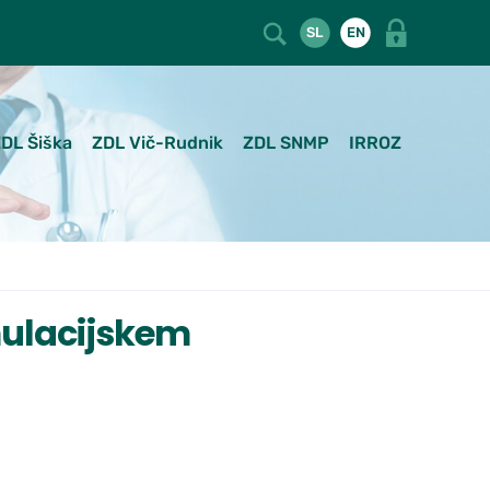
SL
EN
DL Šiška
ZDL Vič-Rudnik
ZDL SNMP
IRROZ
mulacijskem