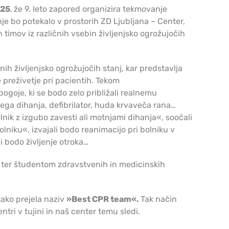
025
,
že 9. leto zapored organizira tekmovanje
e bo potekalo v prostorih ZD Ljubljana – Center,
timov iz različnih vsebin življenjsko ogrožujočih
h življenjsko ogrožujočih stanj, kar predstavlja
e preživetje pri pacientih. Tekom
goje, ki se bodo zelo približali realnemu
žkega dihanja, defibrilator, huda krvaveča rana…
lnik z izgubo zavesti ali motnjami dihanja«, soočali
ku«, izvajali bodo reanimacijo pri bolniku v
i bodo življenje otroka…
ter študentom zdravstvenih in medicinskih
tako prejela naziv
»Best CPR team«.
Tak način
tri v tujini in naš center temu sledi.