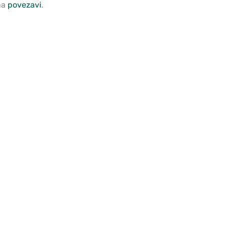
na
povezavi
.