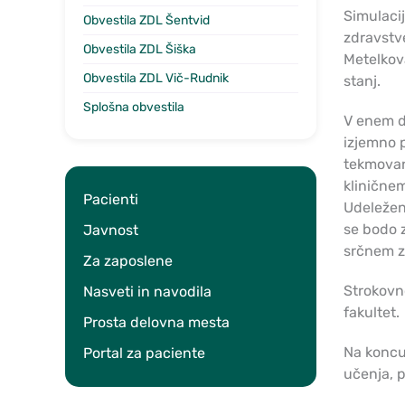
Simulacij
Obvestila ZDL Šentvid
zdravstve
Obvestila ZDL Šiška
Metelkova
Obvestila ZDL Vič-Rudnik
stanj.
Splošna obvestila
V enem dn
izjemno p
tekmovanj
kliničnem
Pacienti
Udeleženc
se bodo 
Javnost
srčnem za
Za zaposlene
Strokovn
Nasveti in navodila
fakultet.
Prosta delovna mesta
Na koncu 
Portal za paciente
učenja, p