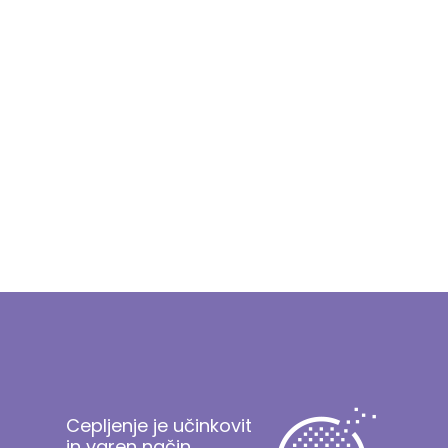
Cepljenje je učinkovit
in varen način