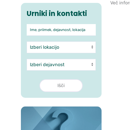
Več info
Urniki in kontakti
Ime, priimek, dejavnost, lokacija
Iskanje po ambulantah in 
Enota
Dejavnost