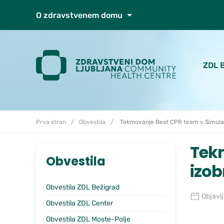
Skoči do osrednje vsebine
O zdravstvenem domu
ZDL 
Prva stran
Obvestila
Tekmovanje Best CPR team v Simula
Tek
Obvestila
izo
Obvestila ZDL Bežigrad
Objavl
Obvestila ZDL Center
Obvestila ZDL Moste-Polje