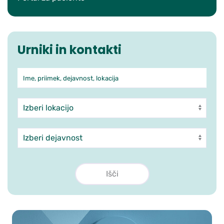
Urniki in kontakti
Ime, priimek, dejavnost, lokacija
Iskanje po ambulantah in zdra
Enota
Dejavnost