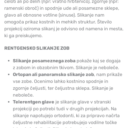
celoti ali po delih (npr: vratno hrbtenico), zgornje (npr:
ramenski obroč) in spodnje ude ali posamezne sklepe,
glavo ali obnosne votline (sinuse). Slikanje nam
omogoča prikaz kostnih in mehkih struktur. Število
projekcij oziroma slikanj je odvisno od namena in mesta,
ki ga preiskujemo.
RENTGENSKO SLIKANJE ZOB
Slikanje posameznega zoba
pokaže kaj se dogaja
z zobom in obzobnim tkivom. Slikanje je neboleče.
Ortopan ali panoramsko slikanje zob
, nam prikaže
vse zobe. Ocenimo lahko kostnino spodnje in
zgornje čeljusti, ter čeljustna sklepa. Slikanje je
neboleče.
Telerentgen glave
je slikanje glave v stranski
projekciji po potrebi tudi v drugih projekcijah. Na
slikanje napotujejo ortodonti, ki za pripravo načrta
čeljustne rehabilitacije potrebujejo vodilne točke