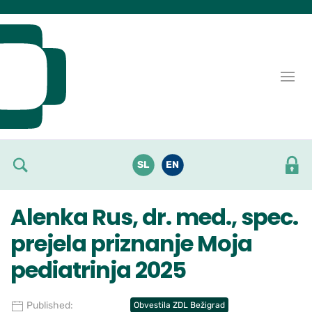
Skoči do osrednje vsebine
SL
EN
Alenka Rus, dr. med., spec.
prejela priznanje Moja
pediatrinja 2025
Published:
Obvestila ZDL Bežigrad