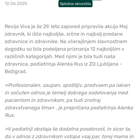
12.06.2025
Splošna obvestila
Revija Viva je že 29. leto zapored pripravila akcijo Moj
zdravnik, ki išče najboljše, srčne in najbolj predane
zdravnice in zdravnike. Na včerajšnjem slavnostnem
dogodku so bila podeljena priznanja 12 najboljšim v
različnih kategorijah. Med njimi je bila tudi naša
zdravnica, pediatrinja Alenka Rus iz ZD Ljubljana -
Bežigrad.
»
Profesionalen, zaupen, spoštljiv, predvsem pa iskren
in sočuten odnos je temelj dobrega sodelovanja med
pacientom in zdravnikom, pa tudi znotraj
zdravstvenega tima
«
, je prepričana pediatrinja Alenka
Rus.
»V pediatriji obstaja še dodatna posebnost, in sicer ta,
da v odnos z zdravnikom vstopa vsaj par, torej mama in