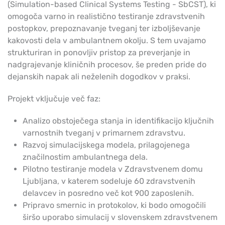
(Simulation-based Clinical Systems Testing - SbCST), ki
omogoča varno in realistično testiranje zdravstvenih
postopkov, prepoznavanje tveganj ter izboljševanje
kakovosti dela v ambulantnem okolju. S tem uvajamo
strukturiran in ponovljiv pristop za preverjanje in
nadgrajevanje kliničnih procesov, še preden pride do
dejanskih napak ali neželenih dogodkov v praksi.
Projekt vključuje več faz:
Analizo obstoječega stanja in identifikacijo ključnih
varnostnih tveganj v primarnem zdravstvu.
Razvoj simulacijskega modela, prilagojenega
značilnostim ambulantnega dela.
Pilotno testiranje modela v Zdravstvenem domu
Ljubljana, v katerem sodeluje 60 zdravstvenih
delavcev in posredno več kot 900 zaposlenih.
Pripravo smernic in protokolov, ki bodo omogočili
širšo uporabo simulacij v slovenskem zdravstvenem