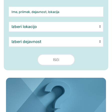
Ime, priimek, dejavnost, lokacija
Iskanje po ambulantah in zdra
Enota
Dejavnost