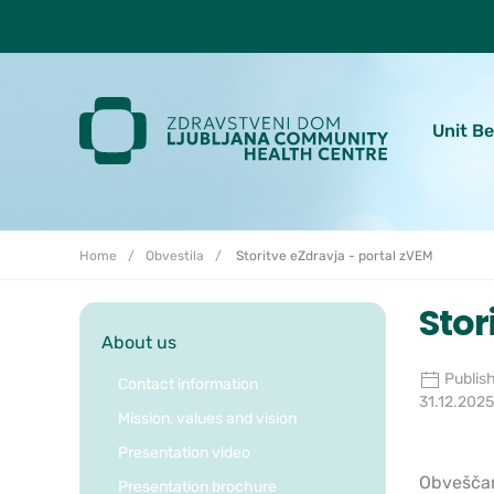
Skoči do osrednje vsebine
Unit B
Home
Obvestila
Storitve eZdravja - portal zVEM
Stor
About us
Publis
Contact information
31.12.2025
Mission, values and vision
Presentation video
Obveščam
Presentation brochure