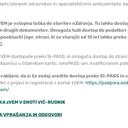
ami izbranih zdravnikov in specialističnimi ambulantami, ka
.
VEM je vstopna točka do storitev eZdravja. Tu lahko dostop
in drugih dokumentov. Omogoča tudi dostop do podatkov
pooblastil (npr. otroci, ki so starejši od 15 let lahko prek
).
 zVEM dostopate preko SI-PASS, ki omogoča dostop do strani
kaznico s čitalnikom kartic, smsPASS-om, kvalificiranim po
 vabljeni, da si že sedaj uredite dostop preko SI-PASS in 
Več o prijavi in registraciji v portal zVEM:
https://podpora.ezd
vem/
.
KA zVEM V ENOTI VIČ-RUDNIK
A VPRAŠANJA IN ODGOVORI