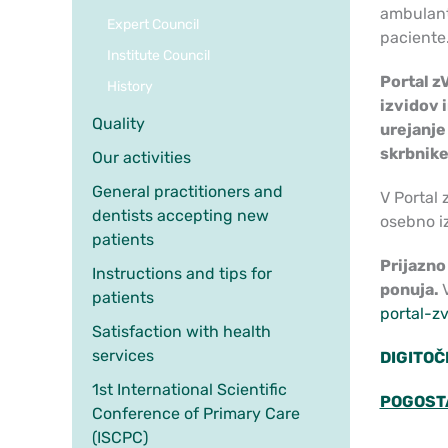
ambulant
Expert Council
paciente
Institute Council
Portal z
History
izvidov 
Quality
urejanje 
skrbnike
Our activities
General practitioners and
V Portal
dentists accepting new
osebno iz
patients
Prijazno
Instructions and tips for
ponuja.
patients
portal-z
Satisfaction with health
services
DIGITOČ
1st International Scientific
POGOST
Conference of Primary Care
(ISCPC)