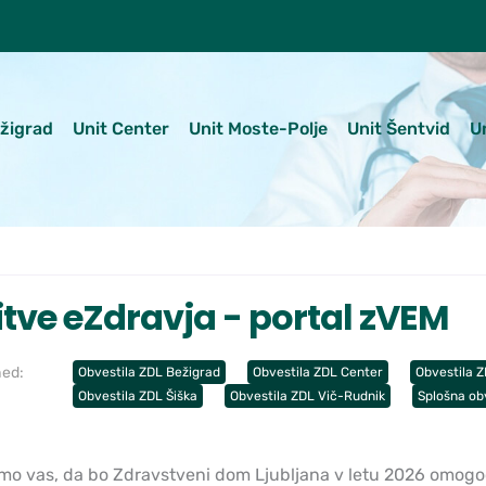
ežigrad
Unit Center
Unit Moste-Polje
Unit Šentvid
U
itve eZdravja - portal zVEM
hed:
Obvestila ZDL Bežigrad
Obvestila ZDL Center
Obvestila 
Obvestila ZDL Šiška
Obvestila ZDL Vič-Rudnik
Splošna ob
o vas, da bo Zdravstveni dom Ljubljana v letu 2026 omogoč