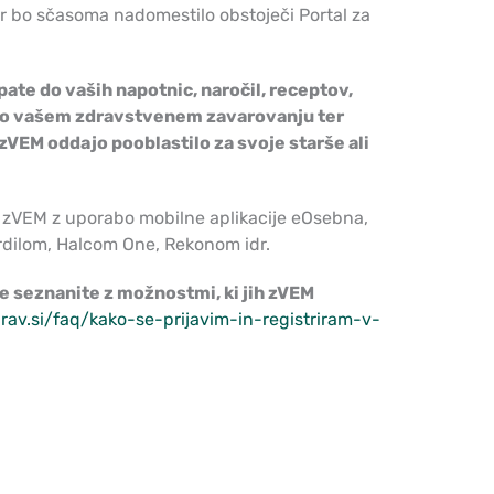
r bo sčasoma nadomestilo obstoječi Portal za
ate do vaših napotnic, naročil, receptov,
 o vašem zdravstvenem zavarovanju ter
o zVEM oddajo pooblastilo za svoje starše ali
 zVEM z uporabo mobilne aplikacije eOsebna,
trdilom, Halcom One, Rekonom idr.
se seznanite z možnostmi, ki jih zVEM
rav.si/faq/kako-se-prijavim-in-registriram-v-