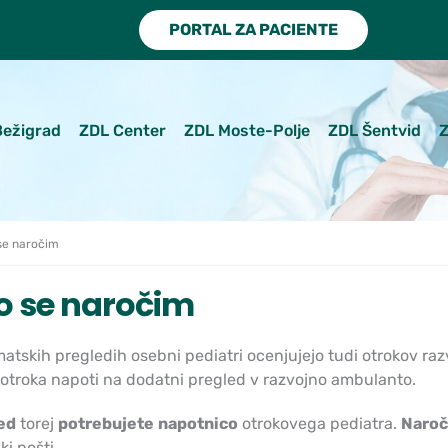
PORTAL ZA PACIENTE
Bežigrad
ZDL Center
ZDL Moste-Polje
ZDL Šentvid
Z
se naročim
o se naročim
atskih pregledih osebni pediatri ocenjujejo tudi otrokov raz
 otroka napoti na dodatni pregled v razvojno ambulanto.
ed
torej
potrebujete
napotnico
otrokovega pediatra.
Naroč
ki pošti.