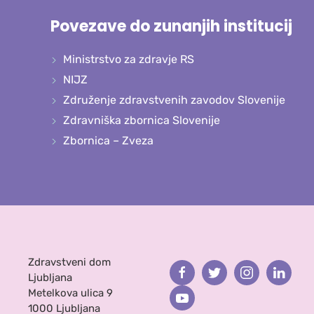
Povezave do zunanjih institucij
Ministrstvo za zdravje RS
NIJZ
Združenje zdravstvenih zavodov Slovenije
Zdravniška zbornica Slovenije
Zbornica – Zveza
Zdravstveni dom
Facebook
Twitter
Instagram
Linked
Ljubljana
Metelkova ulica 9
Youtube
1000 Ljubljana