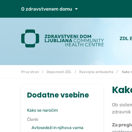
Skoči do osrednje vsebine
O zdravstvenem domu
ZDL 
Prva stran
Dejavnosti ZDL
Razvojna ambulanta
Kako 
Kak
Dodatne vsebine
Ob sistem
Kako se naročim
zdravnik
Članki
Za pregl
Avtosedeži in njihova varna
elektrons