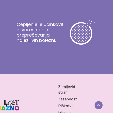
Cepljenje je učinkovit
in varen način
preprečevanja
nalezljivih bolezni.
Zemljevid
strani
Zasebnost
Piškotki
Izjava o