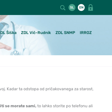
SL
EN
DL Šiška
ZDL Vič-Rudnik
ZDL SNMP
IRROZ
voj. Kadar ta odstopa od pričakovanega za starost,
iti se morate sami,
to lahko storite po telefonu ali