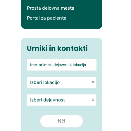
Prosta delovna mesta
Portal za paciente
Urniki in kontakti
Ime, priimek, dejavnost, lokacija
Iskanje po ambulantah in 
Enota
Dejavnost