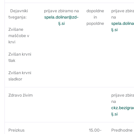
Dejavniki
prijave zbiramo na
dopoldne
prijave zbi
tveganja:
spela.dolinar@zd-
in
na
lj.si
popoldne
spela.dolin
Zvišane
lj.si
maščobe v
krvi
Zvišan krvni
tlak
Zvišan krvni
sladkor
Zdravo živim
prijave zbi
na
c
kz.bezigr
lj.si
Preizkus
15.00-
Predhodne