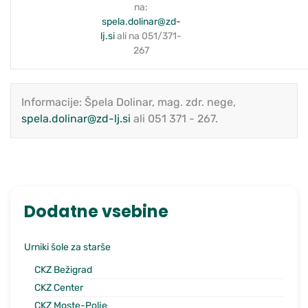
na:
spela.dolinar@zd-
lj.si
ali na 051/371-
267
Informacije: Špela Dolinar, mag. zdr. nege,
spela.dolinar@zd-lj.si
ali 051 371 - 267.
Dodatne vsebine
Urniki šole za starše
CKZ Bežigrad
CKZ Center
CKZ Moste-Polje