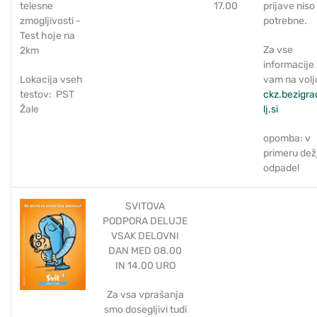
telesne
17.00
prijave niso
zmogljivosti -
potrebne.
Test hoje na
Za vse
2km
informacije
Lokacija vseh
vam na volj
testov: PST
c
kz.bezigr
Žale
lj.si
opomba: v
primeru dež
odpade!
SVITOVA
PODPORA DELUJE
VSAK DELOVNI
DAN MED 08.00
IN 14.00 URO
Za vsa vprašanja
smo dosegljivi tudi