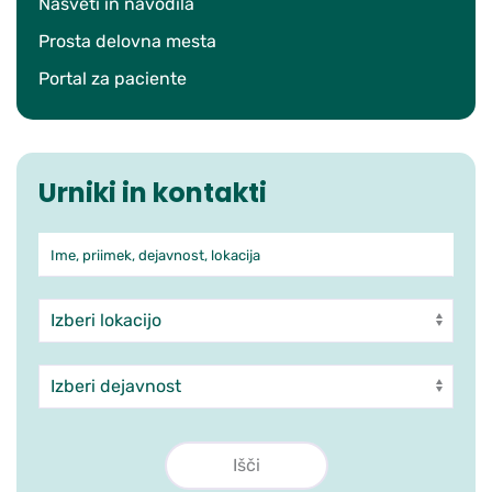
Nasveti in navodila
Prosta delovna mesta
Portal za paciente
Urniki in kontakti
Ime, priimek, dejavnost, lokacija
Iskanje po ambulantah in zdra
Enota
Dejavnost