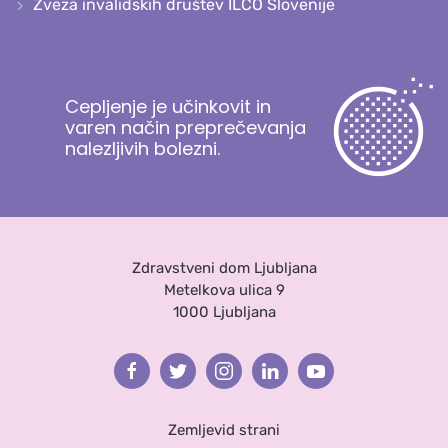
Zveza invalidskih društev ILCO Slovenije
Cepljenje je učinkovit in
varen način preprečevanja
nalezljivih bolezni.
Zdravstveni dom Ljubljana
Metelkova ulica 9
1000 Ljubljana
Facebook
Twitter
Instagram
Linkedin
Youtube
Zemljevid strani