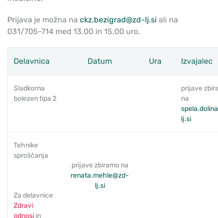
Prijava je možna na
ckz.bezigrad@zd-lj.si
ali na
031/705-714 med 13.00 in 15.00 uro.
Delavnica
Datum
Ura
Izvajalec
Sladkorna
prijave zbi
bolezen tipa 2
na
spela.dolin
lj.si
Tehnike
sproščanja
prijave zbiramo na
renata.mehle@zd-
lj.si
Za delavnice
Zdravi
odnosi
in