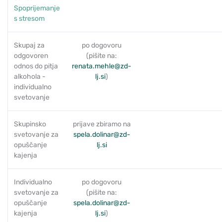
Spoprijemanje
s stresom
Skupaj za
po dogovoru
odgovoren
(pišite na:
odnos do pitja
renata.mehle@zd-
alkohola -
lj.si
)
individualno
svetovanje
Skupinsko
prijave zbiramo na
svetovanje za
spela.dolinar@zd-
opuščanje
lj.si
kajenja
Individualno
po dogovoru
svetovanje za
(pišite na:
opuščanje
spela.dolinar@zd-
kajenja
lj.si
)