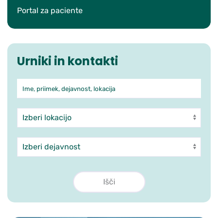
Portal za paciente
Urniki in kontakti
Ime, priimek, dejavnost, lokacija
Iskanje po ambulantah in zdra
Enota
Dejavnost