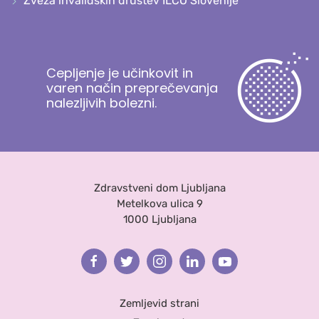
Zveza invalidskih društev ILCO Slovenije
Cepljenje je učinkovit in
varen način preprečevanja
nalezljivih bolezni.
Zdravstveni dom Ljubljana
Metelkova ulica 9
1000 Ljubljana
Facebook
Twitter
Instagram
Linkedin
Youtube
Zemljevid strani