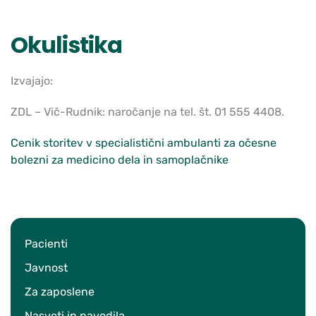
Okulistika
Izvajajo:
ZDL – Vič-Rudnik: naročanje na tel. št. 01 555 4408.
Cenik storitev v specialistični ambulanti za očesne
bolezni za medicino dela in samoplačnike
Pacienti
Javnost
Za zaposlene
Nasveti in navodila