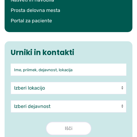
Prosta delovna mesta
Portal za paciente
Urniki in kontakti
Ime, priimek, dejavnost, lokacija
Iskanje po ambulantah in zdra
Enota
Dejavnost