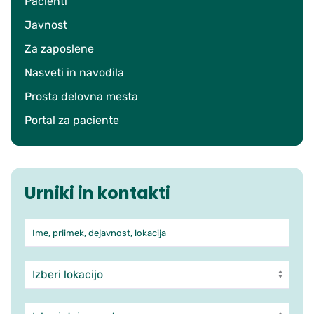
Pacienti
Javnost
Za zaposlene
Nasveti in navodila
Prosta delovna mesta
Portal za paciente
Urniki in kontakti
Ime, priimek, dejavnost, lokacija
Iskanje po ambulantah in zdra
Enota
Dejavnost