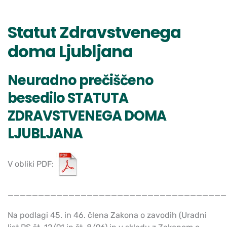
Statut Zdravstvenega
doma Ljubljana
Neuradno prečiščeno
besedilo STATUTA
ZDRAVSTVENEGA DOMA
LJUBLJANA
V obliki PDF:
____________________________________
Na podlagi 45. in 46. člena Zakona o zavodih (Uradni