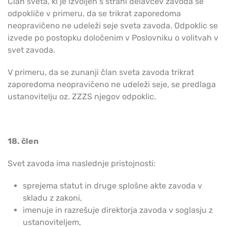
Član sveta, ki je izvoljen s strani delavcev zavoda se
odpokliče v primeru, da se trikrat zaporedoma
neopravičeno ne udeleži seje sveta zavoda. Odpoklic se
izvede po postopku določenim v Poslovniku o volitvah v
svet zavoda.
V primeru, da se zunanji član sveta zavoda trikrat
zaporedoma neopravičeno ne udeleži seje, se predlaga
ustanovitelju oz. ZZZS njegov odpoklic.
18. člen
Svet zavoda ima naslednje pristojnosti:
sprejema statut in druge splošne akte zavoda v
skladu z zakoni,
imenuje in razrešuje direktorja zavoda v soglasju z
ustanoviteljem,