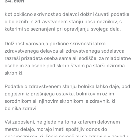
34. člen
Kot poklicno skrivnost so delavci dolžni čuvati podatke
o boleznih in zdravstvenem stanju posameznikov, s
katerimi so seznanjeni pri opravljanju svojega dela.
Dolžnost varovanja poklicne skrivnosti lahko
zdravstvenega delavca ali zdravstvenega sodelavca
razreši prizadeta oseba sama ali sodišče, za mladoletne
osebe in za osebe pod skrbništvom pa starši oziroma
skrbniki.
Podatke o zdravstvenem stanju bolnika lahko daje, pod
pogojem iz prejšnjega ostavka, bolnikovim ožjim
sorodnikom ali njihovim skrbnikom le zdravnik, ki
bolnika zdravi.
Vsi zaposleni, ne glede na to na katerem delovnem
mestu delajo, morajo imeti spoštljiv odnos do
posameznikov, ki iščejo pomoč ali se zdravijo v zavodu,