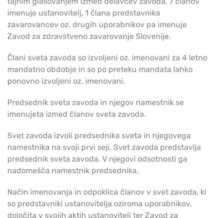
tajnim glasovanjem izmed delavcev zavoda, 7 članov
imenuje ustanovitelj, 1 člana predstavnika
zavarovancev oz. drugih uporabnikov pa imenuje
Zavod za zdravstveno zavarovanje Slovenije.
Člani sveta zavoda so izvoljeni oz. imenovani za 4 letno
mandatno obdobje in so po preteku mandata lahko
ponovno izvoljeni oz. imenovani.
Predsednik sveta zavoda in njegov namestnik se
imenujeta izmed članov sveta zavoda.
Svet zavoda izvoli predsednika sveta in njegovega
namestnika na svoji prvi seji. Svet zavoda predstavlja
predsednik sveta zavoda. V njegovi odsotnosti ga
nadomešča namestnik predsednika.
Način imenovanja in odpoklica članov v svet zavoda, ki
so predstavniki ustanovitelja oziroma uporabnikov,
določita v svojih aktih ustanovitelj ter Zavod za