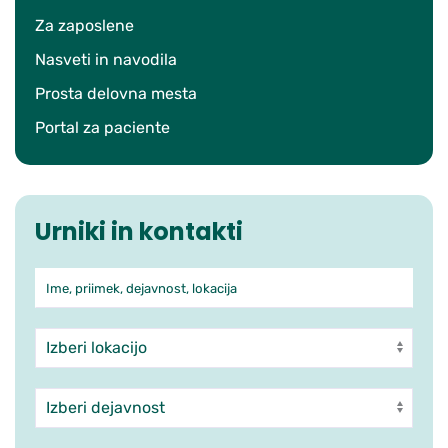
Za zaposlene
Nasveti in navodila
Prosta delovna mesta
Portal za paciente
Urniki in kontakti
Ime, priimek, dejavnost, lokacija
Iskanje po ambulantah in zdra
Enota
Dejavnost