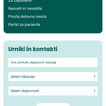
Za zaposlene
Nasveti in navodila
Prosta delovna mesta
Portal za paciente
Urniki in kontakti
Ime, priimek, dejavnost, lokacija
Iskanje po ambulantah in zdra
Enota
Dejavnost