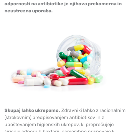
odpornosti na antibiotike je njihova prekomerna in
neustrezna uporaba.
Skupaj lahko ukrepamo.
Zdravniki lahko z racionalnim
(strokovnim) predpisovanjem antibiotikov in z
upoštevanjem higienskih ukrepov, ki preprečujejo
širjenje odpornih bakterij, pomembno prispevajo k