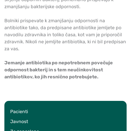
zmanjšanju bakterijske odpornosti.
Bolniki prispevate k zmanjšanju odpornosti na
antibiotike tako, da predpisane antibiotike jemljete po
navodilu zdravnika in toliko časa, kot vam je priporočil
zdravnik. Nikoli ne jemljite antibiotika, ki ni bil predpisan
za vas.
Jemanje antibiotika po nepotrebnem povečuje
odpornost bakterij in s tem neučinkovitost
antibiotikov, ko jih resnično potrebujete.
Pacienti
Javnost