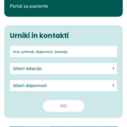
Portal za paciente
Urniki in kontakti
Ime, priimek, dejavnost, lokacija
Iskanje po ambulantah in zdra
Enota
Dejavnost