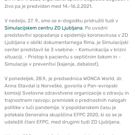
živo pa je predviden med 14.-16.2.2021.
V nedeljo, 27. 9., smo se e-dogodku pridružili tudi v
Simulacijskem centru ZD Ljubljana
. Po uvodni
predstavitvi spopadanja z epidemijo koronavirusa v ZD
Ljubljana v obliki dokumentarnega filma, je Simulacijski
center predstavil še 3 vsebine: - Komunikacija v krizni
situaciji, - Pristop k pacientu s septičnim šokom in -
Simulacije v preventivi (kajenje, debelost).
V ponedeljek, 28.9., je predsednica WONCA World, dr.
Anna Stavdal iz Norveške, govorila o Pan-evropski
komisiji Svetovne zdravstvene organizacije o zdravju in
trajnostnem razvoju: premislek o prednostnih nalogah
politike v luči pandemije. V popoldanskem času je
potekala Generalna skupščina EFPC 2020, ki so se je
udeležili člani EFPC, med drugimi tudi ZD Ljubljana.