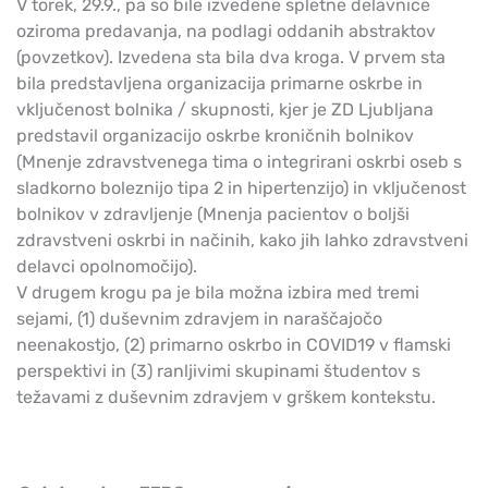
V torek, 29.9., pa so bile izvedene spletne delavnice
oziroma predavanja, na podlagi oddanih abstraktov
(povzetkov). Izvedena sta bila dva kroga. V prvem sta
bila predstavljena organizacija primarne oskrbe in
vključenost bolnika / skupnosti, kjer je ZD Ljubljana
predstavil organizacijo oskrbe kroničnih bolnikov
(Mnenje zdravstvenega tima o integrirani oskrbi oseb s
sladkorno boleznijo tipa 2 in hipertenzijo) in vključenost
bolnikov v zdravljenje (Mnenja pacientov o boljši
zdravstveni oskrbi in načinih, kako jih lahko zdravstveni
delavci opolnomočijo).
V drugem krogu pa je bila možna izbira med tremi
sejami, (1) duševnim zdravjem in naraščajočo
neenakostjo, (2) primarno oskrbo in COVID19 v flamski
perspektivi in (3) ranljivimi skupinami študentov s
težavami z duševnim zdravjem v grškem kontekstu.