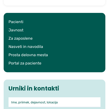
Pacienti
Javnost
Za zaposlene
Nasveti in navodila
Prosta delovna mesta
Portal za paciente
Urniki in kontakti
Ime, priimek, dejavnost, lokacija
Iskanje po ambulantah in zdra