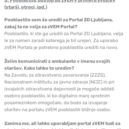
3. Pooblastila, dostop do zVEM v primeru svojcev
(starši, otroci, ipd.)
Pooblastilo sem že uredil za Portal ZD Ljubljana,
zakaj ta ne velja za zVEM Portal?
Pooblastilo, ki ste ga uredili za Portal ZD Ljubljana, velja
le za namen zaradi katerega je bil urejen. Za uporabo
zVEM Portala je potrebno pooblastila urediti na novo.
Želim komunicirati z ambulanto v imenu svojih
staršev. Kako lahko to uredim?
Na Zavodu za zdravstveno zavarovanje (ZZZS),
Nacionalnem inštitutu za javno zdravje (NIJZ) in pri
izvajalcih zdravstvene dejavnosti je mogoče oddati
osebno pooblastilo, ki bo digitalno manj spretnim
posameznikom omogočalo, da bodo za izvajanje
storitev na portalu zVEM pooblastili bližnjo osebo.
Zanima me, ali lahko uporabljam portal zVEM tudi za