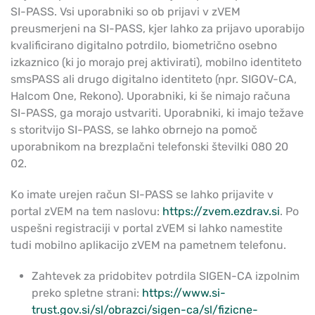
SI-PASS. Vsi uporabniki so ob prijavi v zVEM
preusmerjeni na SI-PASS, kjer lahko za prijavo uporabijo
kvalificirano digitalno potrdilo, biometrično osebno
izkaznico (ki jo morajo prej aktivirati), mobilno identiteto
smsPASS ali drugo digitalno identiteto (npr. SIGOV-CA,
Halcom One, Rekono). Uporabniki, ki še nimajo računa
SI-PASS, ga morajo ustvariti. Uporabniki, ki imajo težave
s storitvijo SI-PASS, se lahko obrnejo na pomoč
uporabnikom na brezplačni telefonski številki 080 20
02.
Ko imate urejen račun SI-PASS se lahko prijavite v
portal zVEM na tem naslovu:
https://zvem.ezdrav.si
. Po
uspešni registraciji v portal zVEM si lahko namestite
tudi mobilno aplikacijo zVEM na pametnem telefonu.
Zahtevek za pridobitev potrdila SIGEN-CA izpolnim
preko spletne strani:
https://www.si-
trust.gov.si/sl/obrazci/sigen-ca/sl/fizicne-