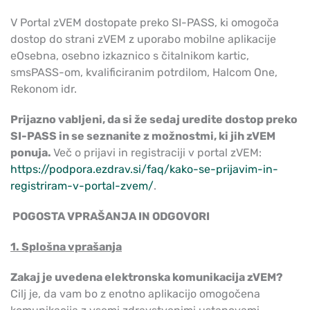
V Portal zVEM dostopate preko SI-PASS, ki omogoča
dostop do strani zVEM z uporabo mobilne aplikacije
eOsebna, osebno izkaznico s čitalnikom kartic,
smsPASS-om, kvalificiranim potrdilom, Halcom One,
Rekonom idr.
Prijazno vabljeni, da si že sedaj uredite dostop preko
SI-PASS in se seznanite z možnostmi, ki jih zVEM
ponuja.
Več o prijavi in registraciji v portal zVEM:
https://podpora.ezdrav.si/faq/kako-se-prijavim-in-
registriram-v-portal-zvem/
.
POGOSTA VPRAŠANJA IN ODGOVORI
1. Splošna vprašanja
Zakaj je uvedena elektronska komunikacija zVEM?
Cilj je, da vam bo z enotno aplikacijo omogočena