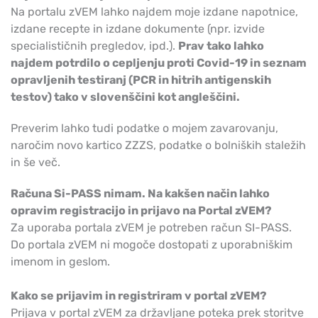
Na portalu zVEM lahko najdem moje izdane napotnice,
izdane recepte in izdane dokumente (npr. izvide
specialističnih pregledov, ipd.).
Prav tako lahko
najdem potrdilo o cepljenju proti Covid-19 in seznam
opravljenih testiranj (PCR in hitrih antigenskih
testov) tako v slovenščini kot angleščini.
Preverim lahko tudi podatke o mojem zavarovanju,
naročim novo kartico ZZZS, podatke o bolniških staležih
in še več.
Računa Si-PASS nimam. Na kakšen način lahko
opravim registracijo in prijavo na Portal zVEM?
Za uporaba portala zVEM je potreben račun SI-PASS.
Do portala zVEM ni mogoče dostopati z uporabniškim
imenom in geslom.
Kako se prijavim in registriram v portal zVEM?
Prijava v portal zVEM za državljane poteka prek storitve