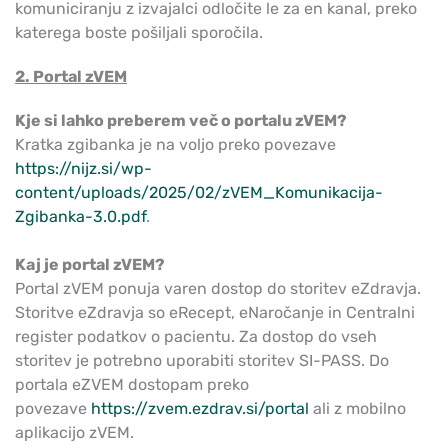
komuniciranju z izvajalci odločite le za en kanal, preko
katerega boste pošiljali sporočila.
2. Portal zVEM
Kje si lahko preberem več o portalu zVEM?
Kratka zgibanka je na voljo preko povezave
https://nijz.si/wp-
content/uploads/2025/02/zVEM_Komunikacija-
Zgibanka-3.0.pdf
.
Kaj je portal zVEM?
Portal zVEM ponuja varen dostop do storitev eZdravja.
Storitve eZdravja so eRecept, eNaročanje in Centralni
register podatkov o pacientu. Za dostop do vseh
storitev je potrebno uporabiti storitev SI-PASS. Do
portala eZVEM dostopam preko
povezave
https://zvem.ezdrav.si/portal
ali z mobilno
aplikacijo zVEM.