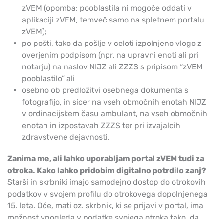
zVEM (opomba: pooblastila ni mogoče oddati v
aplikaciji zVEM, temveč samo na spletnem portalu
zVEM);
po pošti, tako da pošlje v celoti izpolnjeno vlogo z
overjenim podpisom (npr. na upravni enoti ali pri
notarju) na naslov NIJZ ali ZZZS s pripisom “zVEM
pooblastilo” ali
osebno ob predložitvi osebnega dokumenta s
fotografijo, in sicer na vseh območnih enotah NIJZ
v ordinacijskem času ambulant, na vseh območnih
enotah in izpostavah ZZZS ter pri izvajalcih
zdravstvene dejavnosti.
Zanima me, ali lahko uporabljam portal zVEM tudi za
otroka. Kako lahko pridobim digitalno potrdilo zanj?
Starši in skrbniki imajo samodejno dostop do otrokovih
podatkov v svojem profilu do otrokovega dopolnjenega
15. leta. Oče, mati oz. skrbnik, ki se prijavi v portal, ima
možnost vpogleda v podatke svojega otroka tako, da