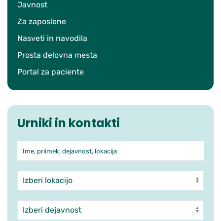
Javnost
Za zaposlene
Nasveti in navodila
Prosta delovna mesta
Portal za paciente
Urniki in kontakti
Ime, priimek, dejavnost, lokacija
Iskanje po ambulantah in zdra
Enota
Dejavnost