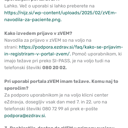
Lahko. Več o uporabi si lahko preberete na
https://nijz.si/wp-content/uploads/2025/02/zVEm-
navodila-za-paciente.png.
Kako izvedem prijavo v zVEM?
Navodila za prijavo v zVEM so na voljo na
strani:
https://podpora.ezdrav.si/faq/kako-se-prijavim-
in-registriram-v-portal-zvem/.
Pomoč uporabnikom, ki
imajo težave pri preko SI-PASS, je na voljo tudi na
telefonski številki
080 20 02.
Pri uporabi portala zVEM imam težave. Komu naj to
sporočim?
Za podporo uporabnikom je na voljo klicni center
eZdravja, dosegljiv vsak dan med 7. in 22. uro na
telefonski številki 080 72 99 ali prek e-pošte
podpora@ezdrav.si.