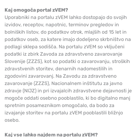
Kaj omogoča portal zVEM?
Uporabniki na portalu zVEM lahko dostopajo do svojih
izvidov, receptov, napotnic, terminov pregledov in
bolniških listov, do podatkov otrok, mlajših od 15 let in
podatkov oseb, za katere imajo dodeljeno skrbništvo na
podlagi sklepa sodišča. Na portalu zVEM so vključeni
podatki iz zbirk Zavoda za zdravstveno zavarovanje
Slovenije (ZZZS), kot so podatki o zavarovanju, stroških
zdravstvenih storitev, denarnih nadomestilih in
zgodovini zavarovanj. Na Zavodu za zdravstveno
zavarovanje (ZZZS), Nacionalnem inštitutu za javno
zdravje (NIJZ) in pri izvajalcih zdravstvene dejavnosti je
mogoče oddati osebno pooblastilo, ki bo digitalno manj
spretnim posameznikom omogočalo, da bodo za
izvajanje storitev na portalu zVEM pooblastili bližnjo
osebo.
Kaj vse lahko najdem na portalu zVEM?