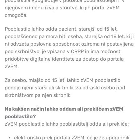
pooblastila vpogleduje v podatke pooblastitelja in v
njegovem imenu izvaja storitve, ki jih portal zVEM
omogoča.
Pooblastilo lahko odda pacient, starejši od 15 let,
pooblaščenec pa mora biti oseba, starejša od 18 let, ki ji
ni odvzeta poslovna sposobnost oziroma ni postavljena
pod skrbništvo, je vpisana v CRPP in ima možnost
pridobitve digitalne identitete za dostop do portala
zVEM.
Za osebo, mlajšo od 15 let, lahko zVEM pooblastilo
podajo njeni starši ali skrbniki, za odraslo osebo pod
skrbništvom pa njen skrbnik.
Na kakšen način lahko oddam ali prekličem zVEM
pooblastilo?
zVEM pooblastilo lahko pooblastitelj odda ali prekliče:
elektronsko prek portala zVEM, če je že uporabnik