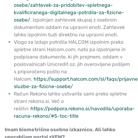
osebe/zahtevek-za-pridobitev-spletnega-
kvalificiranega-digitalnega-potrdila-za-fizicne-
osebe/
. Izpolnjen zahtevek skupaj z osebnim
dokumentom oddam na upravni enoti. Zahtevek
lahko izpolnim tudi direktno na upravni enoti.
Vlogo za izdajo potrdila HALCOM izpolnim preko
spletne strani Halcom.com, nato pa izpolnjene in
podpisane dokumente, ki jih prejmem, oddam v
poslovalnicah Unicredit oz. jih overovljene pošljem
s priporočeno pošto na
Halcom.
https://support.halcom.com/sl/faqs/prijavne
sluzbe-za-fizicne-osebe/
Račun Rekono lahko ustvarite sami preko spletne
strani rekono.si. Več o
rešitvi:
https://podpora.rekono.si/navodila/uporaba-
racuna-rekono/#5-toc-title
Imam biometrično osebno izkaznico. Ali lahko
uporabljam portal zVEM?