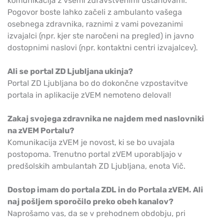
komunikacija z vsemi zdravstvenimi ustanovami.
Pogovor boste lahko začeli z ambulanto vašega
osebnega zdravnika, raznimi z vami povezanimi
izvajalci (npr. kjer ste naročeni na pregled) in javno
dostopnimi naslovi (npr. kontaktni centri izvajalcev).
Ali se portal ZD Ljubljana ukinja?
Portal ZD Ljubljana bo do dokončne vzpostavitve
portala in aplikacije zVEM nemoteno deloval!
Zakaj svojega zdravnika ne najdem med naslovniki
na zVEM Portalu?
Komunikacija zVEM je novost, ki se bo uvajala
postopoma. Trenutno portal zVEM uporabljajo v
predšolskih ambulantah ZD Ljubljana, enota Vič.
Dostop imam do portala ZDL in do Portala zVEM. Ali
naj pošljem sporočilo preko obeh kanalov?
Naprošamo vas, da se v prehodnem obdobju, pri