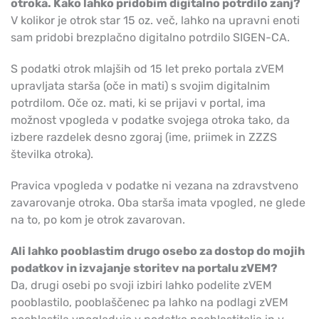
otroka. Kako lahko pridobim digitalno potrdilo zanj?
V kolikor je otrok star 15 oz. več, lahko na upravni enoti
sam pridobi brezplačno digitalno potrdilo SIGEN-CA.
S podatki otrok mlajših od 15 let preko portala zVEM
upravljata starša (oče in mati) s svojim digitalnim
potrdilom. Oče oz. mati, ki se prijavi v portal, ima
možnost vpogleda v podatke svojega otroka tako, da
izbere razdelek desno zgoraj (ime, priimek in ZZZS
številka otroka).
Pravica vpogleda v podatke ni vezana na zdravstveno
zavarovanje otroka. Oba starša imata vpogled, ne glede
na to, po kom je otrok zavarovan.
Ali lahko pooblastim drugo osebo za dostop do mojih
podatkov in izvajanje storitev na portalu zVEM?
Da, drugi osebi po svoji izbiri lahko podelite zVEM
pooblastilo, pooblaščenec pa lahko na podlagi zVEM