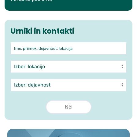
Urniki in kontakti
Ime, priimek, dejavnost, lokacija
Iskanje po ambulantah in zdra
Enota
Dejavnost