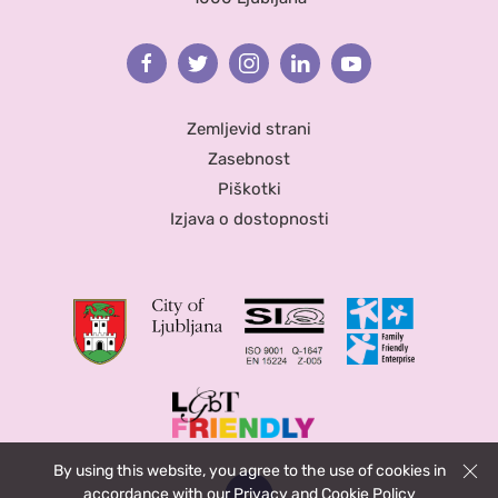
Facebook
Twitter
Instagram
Linkedin
Youtube
Zemljevid strani
Zasebnost
Piškotki
Izjava o dostopnosti
By using this website, you agree to the use of cookies in
Zapri
accordance with our
Privacy and Cookie Policy