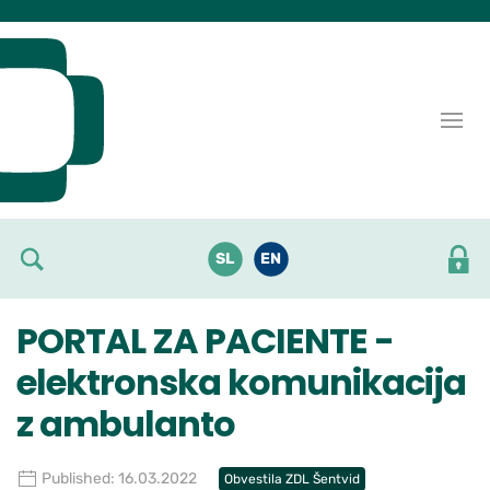
Skoči do osrednje vsebine
SL
EN
PORTAL ZA PACIENTE -
elektronska komunikacija
z ambulanto
Published: 16.03.2022
Obvestila ZDL Šentvid