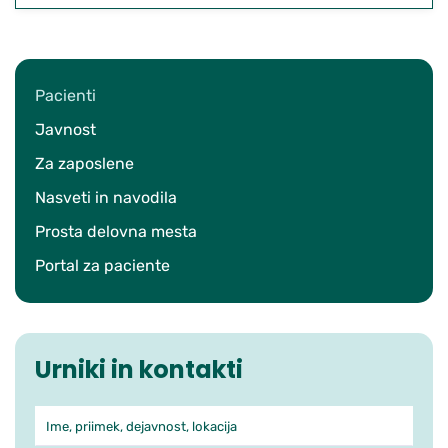
Pacienti
Javnost
Za zaposlene
Nasveti in navodila
Prosta delovna mesta
Portal za paciente
Urniki in kontakti
Ime, priimek, dejavnost, lokacija
Iskanje po ambulantah in zdra