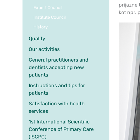
prijazne
Expert Council
kot npr.
Institute Council
History
Quality
Our activities
General practitioners and
dentists accepting new
patients
Instructions and tips for
patients
Satisfaction with health
services
1st International Scientific
Conference of Primary Care
(ISCPC)