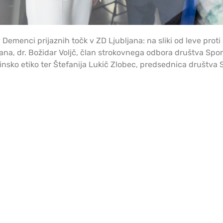
 Demenci prijaznih točk v ZD Ljubljana: na sliki od leve proti 
ana, dr. Božidar Voljč, član strokovnega odbora društva Spo
nsko etiko ter Štefanija Lukič Zlobec, predsednica društva