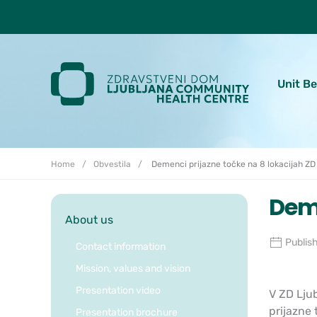
Skoči do osrednje vsebine
Unit B
Home
Obvestila
Demenci prijazne točke na 8 lokacijah ZD 
Deme
About us
Publis
Contact information
Mission, values and vision
Presentation video
V ZD Lju
prijazne 
Presentation brochure