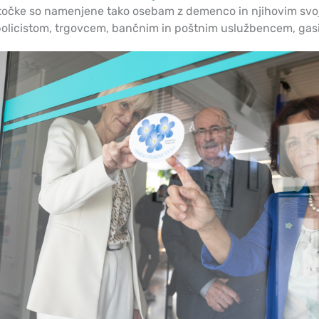
 točke so namenjene tako osebam z demenco in njihovim svoj
 policistom, trgovcem, bančnim in poštnim uslužbencem, gasi