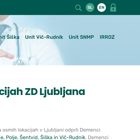
SL
EN
nit Šiška
Unit Vič-Rudnik
Unit SNMP
IRROZ
cijah ZD Ljubljana
osmih lokacijah v Ljubljani odprli Demenci
e, Polje, Šentvid, Šiška in Vič-Rudnik
. Demenci