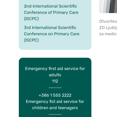
2nd International Scientific
Conference of Primary Care
(ISCPC)
Otvoritev
3rd International Scientific
ZD Ljublj
Conference on Primary Care
za medici
(ISCPC)
Emergency first aid service for
adults
112
+386 1 555 2222
Emergency fist aid service for
children and teenagers