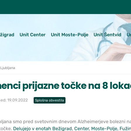
ežigrad
Unit Center
Unit Moste-Polje
Unit Šentvid
U
Ljubljana
nci prijazne točke na 8 loka
hed: 19.09.2022
Splošna obvestila
bljana smo pred svetovnim dnevom Alzheimerjeve bolezni na 
točke.
Delujejo v enotah Bežigrad, Center, Moste-Polje, Fužin