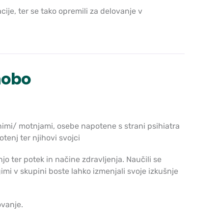
ije, ter se tako opremili za delovanje v
nobo
nimi/ motnjami, osebe napotene s strani psihiatra
tenj ter njihovi svojci
o ter potek in načine zdravljenja. Naučili se
imi v skupini boste lahko izmenjali svoje izkušnje
ovanje.