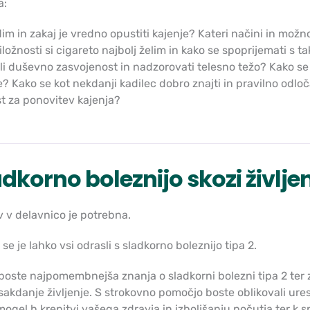
a:
im in zakaj je vredno opustiti kajenje? Kateri načini in mož
iložnosti si cigareto najbolj želim in kako se spoprijemati s
li duševno zasvojenost in nadzorovati telesno težo? Kako se
? Kako se kot nekdanji kadilec dobro znajti in pravilno odločat
t za ponovitev kajenja?
adkorno boleznijo skozi življe
 v delavnico je potrebna.
 se je lahko vsi odrasli s sladkorno boleznijo tipa 2.
i boste najpomembnejša znanja o sladkorni bolezni tipa 2 te
sakdanje življenje. S strokovno pomočjo boste oblikovali ures
ogel h krepitvi vašega zdravja in izboljšanju počutja ter k 