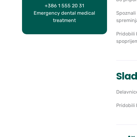
+386 1 555 20 31
Emergency dental medical
Spoznali 
treatment
spreminj
Pridobili
spoprijem
Slad
Delavnice
Pridobili