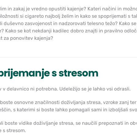
im in zakaj je vredno opustiti kajenje? Kateri načini in mož
iložnosti si cigareto najbolj želim in kako se spoprijemati s
li duševno zasvojenost in nadzorovati telesno težo? Kako se
? Kako se kot nekdanji kadilec dobro znajti in pravilno odločat
t za ponovitev kajenja?
rijemanje s stresom
 v delavnico ni potrebna. Udeležijo se je lahko vsi odrasli.
boste osnovne značilnosti doživljanja stresa, vzroke zanj te
eščin, s katerimi si boste lahko pomagali sami in izboljšali sv
i boste vidike doživljanje stresa, se naučili prepoznati in 
 s stresom.