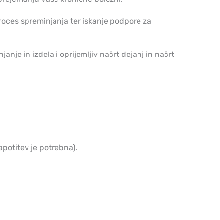
roces spreminjanja ter iskanje podpore za
janje in izdelali oprijemljiv načrt dejanj in načrt
apotitev je potrebna).