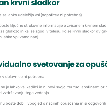
an krvni sladkor
 se lahko udeležijo vsi (napotitev ni potrebna).
 boste ključne strokovne informacije o zvišanem krvnem sladk
 za glukozo in kaj se zgodi v telesu, ko se krvni sladkor dvi
m lahko vplivamo nanj.
vidualno svetovanje za opuš
 v delavnico ni potrebna.
se je lahko vsi kadilci in njihovi svojci ter tudi abstinenti ozi
i vzdrževanju tega vedenja.
mu boste dobili vpogled o načinih opuščanja in si odgovori