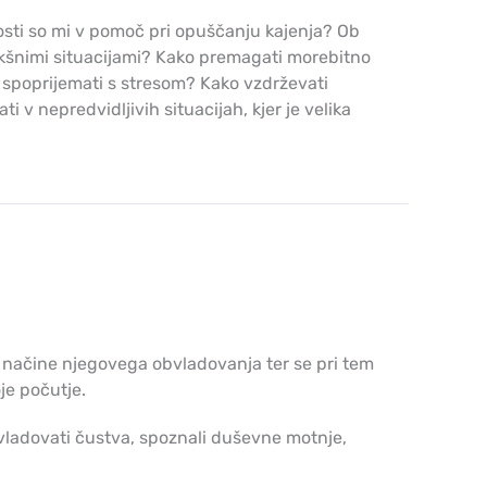
nosti so mi v pomoč pri opuščanju kajenja? Ob
 takšnimi situacijami? Kako premagati morebitno
 spoprijemati s stresom? Kako vzdrževati
i v nepredvidljivih situacijah, kjer je velika
r načine njegovega obvladovanja ter se pri tem
oje počutje.
obvladovati čustva, spoznali duševne motnje,