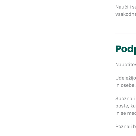
Naučili s
vsakodne
Podp
Napotitev
Udeležijo
in osebe,
Spoznali 
boste, ka
in se med
Poznali b