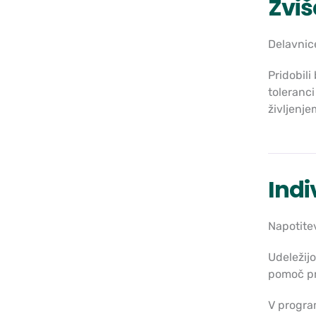
Zviš
Delavnice
Pridobili
toleranci
življenje
Indi
Napotitev
Udeležijo 
pomoč pr
V progra