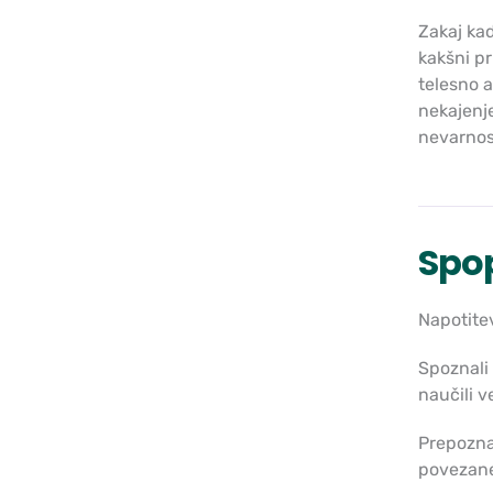
Zakaj kad
kakšni pr
telesno a
nekajenje
nevarnos
Spop
Napotitev
Spoznali 
naučili v
Prepoznal
povezane