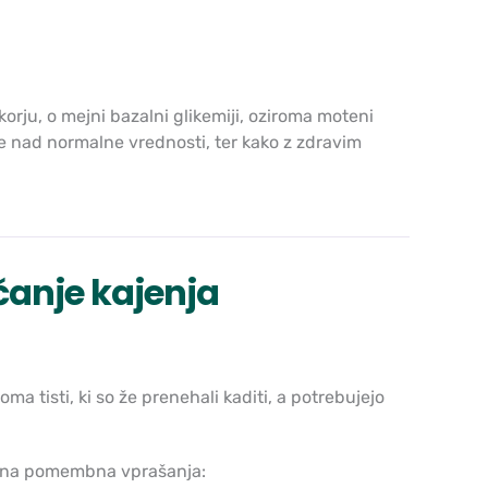
orju, o mejni bazalni glikemiji, oziroma moteni
gne nad normalne vrednosti, ter kako z zdravim
čanje kajenja
roma tisti, ki so že prenehali kaditi, a potrebujejo
li na pomembna vprašanja: