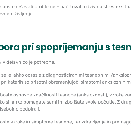
e boste reševati probleme – načrtovati odziv na stresne situac
vnem življenju.
ora pri spoprijemanju s tes
 v delavnico je potrebna.
 se je lahko odrasle z diagnosticiranimi tesnobnimi /anksioz
 pri katerih so prisotni obremenjujoči simptomi anksioznih mo
boste osnovne značilnosti tesnobe (anksioznosti), vzroke zanj
ko si lahko pomagate sami in izboljšate svoje počutje. Z drug
sebojno podpirali.
oste vzroke in simptome tesnobe, ter zdravljenje in premag