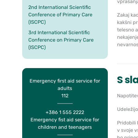
vprašanj
2nd International Scientific
Conference of Primary Care
Zakaj kad
(ISCPC)
kakšni pr
telesno a
3rd International Scientific
nekajenje
Conference on Primary Care
nevarnos
(ISCPC)
S sl
Emergency first aid service for
adults
112
Napotitev
Udeležijo
+386 1 555 2222
Emergency fist aid service for
Pridobil
children and teenagers
v svoje v
bo pripom