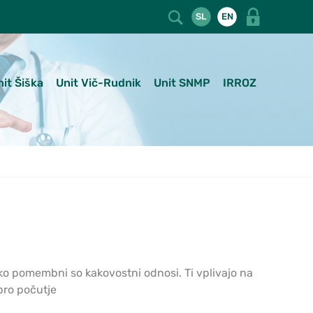
SL
EN
nit Šiška
Unit Vič-Rudnik
Unit SNMP
IRROZ
, kako pomembni so kakovostni odnosi. Ti vplivajo na
bro počutje