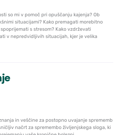
nosti so mi v pomoč pri opuščanju kajenja? Ob
 takšnimi situacijami? Kako premagati morebitno
 spoprijemati s stresom? Kako vzdrževati
i v nepredvidljivih situacijah, kjer je velika
nje
r znanja in veščine za postopno uvajanje sprememb
ničljiv načrt za spremembo življenjskega sloga, ki
sprejemanju vaše kronične bolezni.