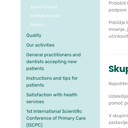
Pridobil
Expert Council
podpore 
Institute Council
Pobližje 
History
mnenje, j
Quality
učinkovi
Our activities
General practitioners and
dentists accepting new
Skup
patients
Instructions and tips for
Napotitev
patients
Satisfaction with health
Udeležijo 
services
pomoč pr
1st International Scientific
V skupini
Conference of Primary Care
zastavlje
(ISCPC)