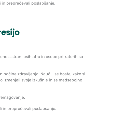
i in preprečevali poslabšanje.
esijo
ne s strani psihiatra in osebe pri katerih so
 načine zdravljenja. Naučili se boste, kako si
ko izmenjali svoje izkušnje in se medsebojno
premagovanje.
i in preprečevali poslabšanje.