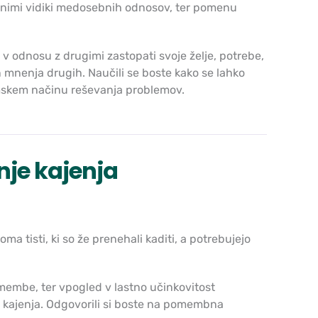
bnimi vidiki medosebnih odnosov, ter pomenu
o v odnosu z drugimi zastopati svoje želje, potrebe,
e in mnenja drugih. Naučili se boste kako se lahko
umskem načinu reševanja problemov.
je kajenja
roma tisti, ki so že prenehali kaditi, a potrebujejo
emembe, ter vpogled v lastno učinkovitost
je kajenja. Odgovorili si boste na pomembna