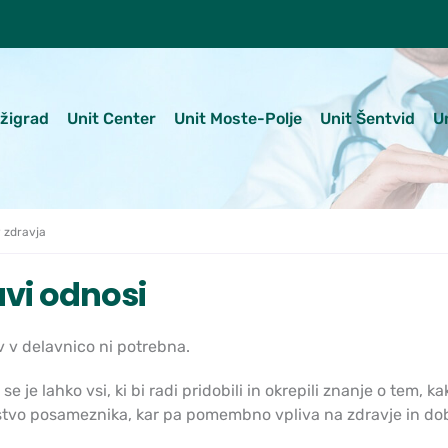
ežigrad
Unit Center
Unit Moste-Polje
Unit Šentvid
U
 zdravja
vi odnosi
 v delavnico ni potrebna.
 se je lahko vsi, ki bi radi pridobili in okrepili znanje o tem
stvo posameznika, kar pa pomembno vpliva na zdravje in do