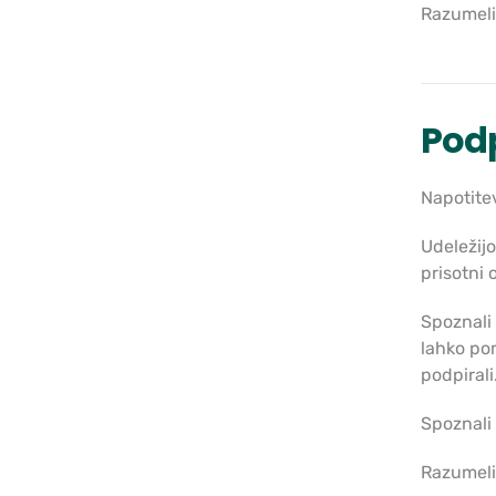
Razumeli 
Podp
Napotitev
Udeležijo
prisotni 
Spoznali 
lahko pom
podpirali
Spoznali 
Razumeli 