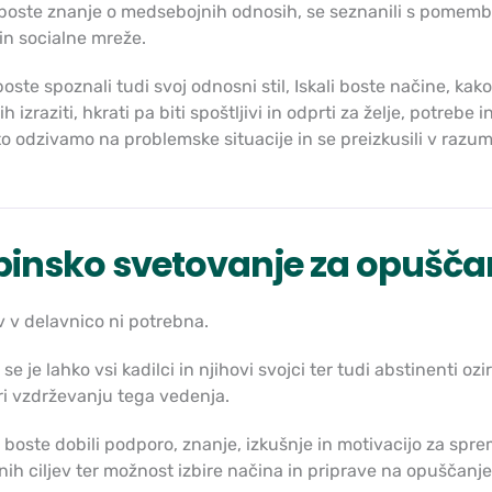
i boste znanje o medsebojnih odnosih, se seznanili s pomem
in socialne mreže.
boste spoznali tudi svoj odnosni stil, Iskali boste načine, kak
ih izraziti, hkrati pa biti spoštljivi in odprti za želje, potreb
to odzivamo na problemske situacije in se preizkusili v raz
insko svetovanje za opuščan
 v delavnico ni potrebna.
se je lahko vsi kadilci in njihovi svojci ter tudi abstinenti ozi
i vzdrževanju tega vedenja.
 boste dobili podporo, znanje, izkušnje in motivacijo za spr
nih ciljev ter možnost izbire načina in priprave na opuščan