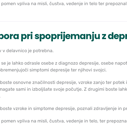
pomen vpliva na misli, čustva, vedenje in telo ter prepoznal
ora pri spoprijemanju z depr
 v delavnico je potrebna.
 se je lahko odrasle osebe z diagnozo depresije, osebe napote
obremenjujoči simptomi depresije ter njihovi svojci.
boste osnovne značilnosti depresije, vzroke zanjo ter potek in
agate sami in izboljšate svoje počutje. Z drugimi boste lah
.
boste vzroke in simptome depresije, poznali zdravljenje in 
pomen vpliva na misli, čustva, vedenje in telo, ter prepoznal