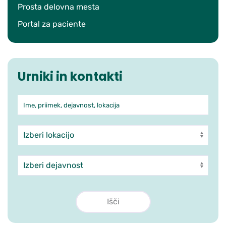
Prosta delovna mesta
Portal za paciente
Urniki in kontakti
Ime, priimek, dejavnost, lokacija
Iskanje po ambulantah in zdra
Enota
Dejavnost