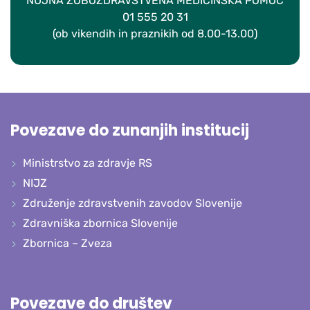
NUJNA ZOBOZDRAVSTVENA MEDICINSKA POMOČ
01 555 20 31
(ob vikendih in praznikih od 8.00-13.00)
Povezave do zunanjih institucij
Ministrstvo za zdravje RS
NIJZ
Združenje zdravstvenih zavodov Slovenije
Zdravniška zbornica Slovenije
Zbornica – Zveza
Povezave do društev