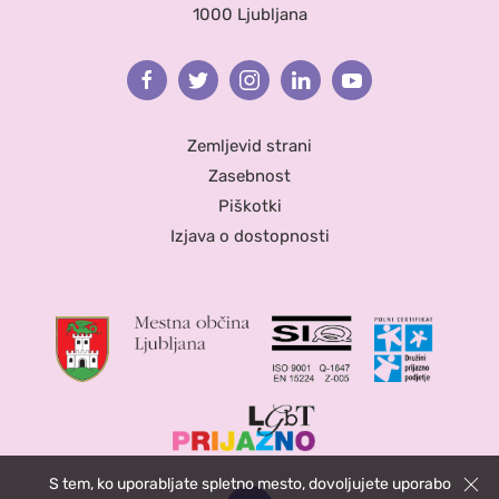
1000 Ljubljana
Facebook
Twitter
Instagram
Linkedin
Youtube
Zemljevid strani
Zasebnost
Piškotki
Izjava o dostopnosti
S tem, ko uporabljate spletno mesto, dovoljujete uporabo
Zapri