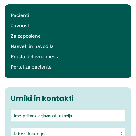
Pacienti
Javnost
Za zaposlene
Nasveti in navodila
Prosta delovna mesta
Portal za paciente
Urniki in kontakti
Ime, priimek, dejavnost, lokacija
Iskanje po ambulantah in zdra
Enota