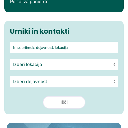
Portal za paciente
Urniki in kontakti
Ime, priimek, dejavnost, lokacija
Iskanje po ambulantah in zdra
Enota
Dejavnost