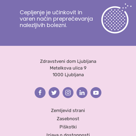
Cepljenje je učinkovit in
varen način preprečevanja
nalezljivih bolezni.
Zdravstveni dom Ljubljana
Metelkova ulica 9
1000 Ljubljana
Facebook
Twitter
Instagram
Linkedin
Youtube
Zemljevid strani
Zasebnost
Piškotki
Izjava o dostopnosti