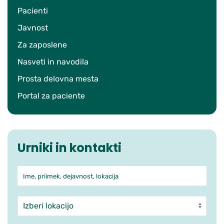
Pacienti
Javnost
Za zaposlene
Nasveti in navodila
Prosta delovna mesta
Portal za paciente
Urniki in kontakti
Ime, priimek, dejavnost, lokacija
Iskanje po ambulantah in zdra
Enota