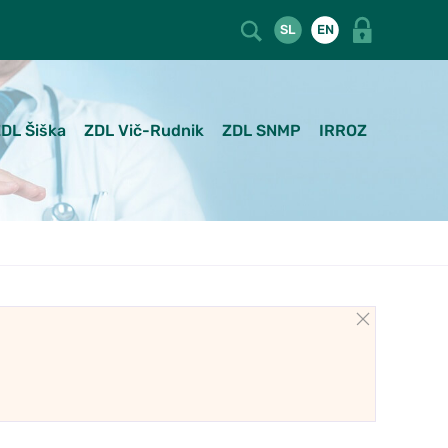
SL
EN
DL Šiška
ZDL Vič-Rudnik
ZDL SNMP
IRROZ