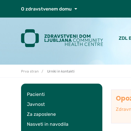
Skoči do osrednje vsebine
O zdravstvenem domu
ZDL 
Prva stran
Urniki in kontakti
Pacienti
Opoz
Javnost
Zdravn
Za zaposlene
Nasveti in navodila