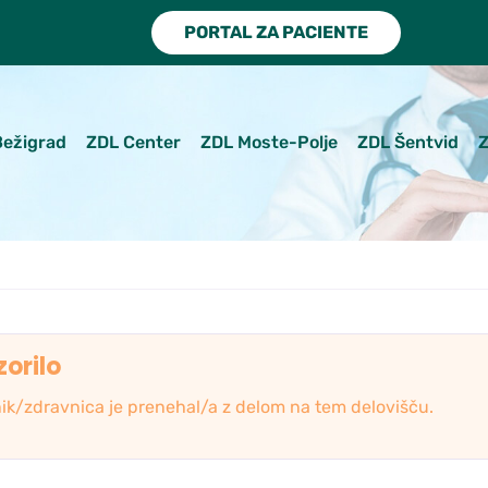
PORTAL ZA PACIENTE
Bežigrad
ZDL Center
ZDL Moste-Polje
ZDL Šentvid
Z
orilo
ik/zdravnica je prenehal/a z delom na tem delovišču.