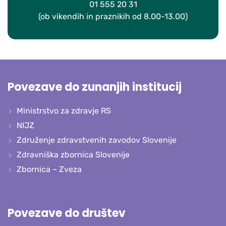
01 555 20 31
(ob vikendih in praznikih od 8.00-13.00)
Povezave do zunanjih institucij
Ministrstvo za zdravje RS
NIJZ
Združenje zdravstvenih zavodov Slovenije
Zdravniška zbornica Slovenije
Zbornica – Zveza
Povezave do društev