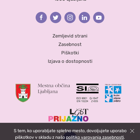
Facebook
Twitter
Instagram
Linkedin
Youtube
Zemljevid strani
Zasebnost
Piškotki
Izjava o dostopnosti
S tem, ko uporabljate spletno mesto, dovoljujete uporabo
Zapri
piškotkov v skladu z našo
politiko varovanja zasebnosti
.