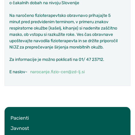
o čakalnih dobah na nivoju Slovenije
Na naročeno fizioterapevtsko obravnavo prihajajte 5
minut pred predvidenim terminom, v primeru znakov
respiratorne okužbe (kašelj, kihanje) si nadenite zaščitno
masko, ob vstopu si razkužite roke. Ves čas obravnave
upoštevajte navodila fizioterapevta in se držite priporočil
NIJZ za preprečevanje širjenja morebitnih okužb.
Za informacije je možno poklicati na 01/ 47 23712.
E naslov-
narocanje.fizio-cen@zd-lj.si
Pacienti
Javnost