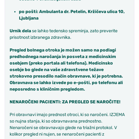
po pošti:
Ambulanta dr. Petelin, Kržičeva
ulica 10,
Ljubljana
Urnik dela
se lahko tedensko spreminja, zato preverite
prisotnost izbranega zdravnika.
Pregled bolnega otroka je možen samo na podlagi
predhodnega naročanja in posveta z medicinskim
osebjem (p
reko
portal
a
ali
telefon
a
)
. Medicinsko
osebje
bo glede na vaše zdravstvene težave
strokovno presodil
o
način obravnave, ki je potrebna.
Obravnava se lahko izvede po e-pošti, po telefonu ali
neposredno s kliničnim pregledom.
NENAROČENI PACIENTI: ZA PREGLED
SE NAROČITE
!
Pri obravnavi imajo prednost otroci, ki so naročeni. IZJEMA
so nujna stanja, ki so obravnavana prednostno.
Nenaročeni se obravnavajo glede na triažni protokol. V
kolikor pregled ni nujen, se nenaročeni pacienti z