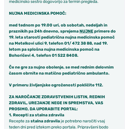
medicinsko sestro dogovorijo za termin pregleda.
NUJNA MEDICINSKA POMOČ:
med tednom p
o 19.
00
uri
, ob sobotah, nedeljah in
praznikih
pa 24h dnevno
, sprejema
NUJNE
primere do
19. leta starosti pediatrična nujna medicinska pomoč
na Metelkovi ulici 9, telefon 01/ 472 38 88, nad 19.
letom pa splošna nujna medicinska pomoč na
Bohoričevi 4, telefon 01 522 8408.
Če ne gre za nujno obolenje,
se med rednim delovnim
časom obrnite na
matičn
o
pediatričn
o
ambulant
o
.
V primeru življenjske ogroženosti pokličite 112.
ZA
NAROČANJE ZDRAVSTVENIH LISTIN,
REDNIH
ZDRAVIL, UREJANJE NEGE IN SPREMSTVA,
VAS
PROSIMO, DA UPORABITE PORTAL
:
1. Recepti za stalna zdravila
Recepte za
stalna zdravila
je potrebno naročiti vsaj
teden dni pred iztekom preko portala. Pripravljeni bodo