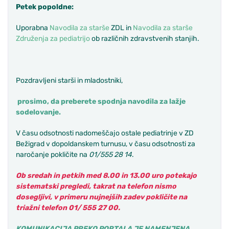
Petek popoldne:
Uporabna
Navodila za starše
ZDL in
Navodila za starše
Združenja za pediatrijo
ob različnih zdravstvenih stanjih.
Pozdravljeni starši in mladostniki,
prosimo, da preberete spodnja navodila za lažje
sodelovanje.
V času odsotnosti nadomeščajo ostale pediatrinje v ZD
Bežigrad v dopoldanskem turnusu, v času odsotnosti za
naročanje pokličite na
01/555 28 14
.
Ob sredah in petkih med 8.00 in 13.00 uro potekajo
sistematski pregledi, takrat na telefon nismo
dosegljivi, v primeru nujnejših zadev pokličite na
triažni telefon 01/ 555 27 00.
KOMUNIKACIJA PREKO PORTALA JE NAMENJENA