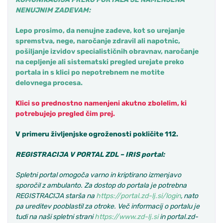
NENUJNIM ZADEVAM:
Lepo prosimo, da nenujne zadeve, kot so urejanje
spremstva, nege, naročanje zdravil
ali
napotnic,
pošiljanje izvidov specialističnih obravnav,
naročanje
na cepljenje ali sistematski pregled urejate preko
portala in s klici
po nepotrebnem
ne motite
delovnega procesa.
Klici so prednostno namenjeni akutno zbolelim, ki
potrebujejo pregled čim prej.
V primeru
življenjske ogroženosti
pokličite 112.
R
EGISTRACIJA V PORTAL ZD
L – IRIS portal
:
S
pletn
i
portal omogoča varno in kriptirano izmenjavo
sporočil z ambulanto. Za dostop do portala je potrebna
REGISTRACIJA starša na
https://portal.zd-lj.si/login
, nato
pa ureditev pooblastil za otroke. Več informacij o portalu je
tudi na naši spletni strani
https://www.zd-lj.si
in portal.zd-