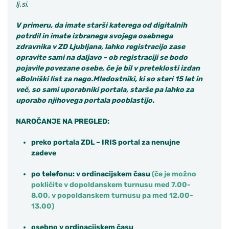
lj.si.
V primeru, da imate starši katerega od digitalnih
potrdil in imate izbranega svojega osebnega
zdravnika v ZD Ljubljana, lahko registracijo zase
opravite sami na daljavo - ob registraciji se bodo
pojavile povezane osebe, če je bil v preteklosti izdan
eBolniški list za nego.
Mladostniki, ki so stari 15 let in
več, so sami uporabniki portala, starše pa lahko za
uporabo njihovega portala pooblastijo.
NAROČANJE NA PREGLED:
preko
portal
a ZDL – IRIS portal za nenujne
zadeve
po telefonu: v ordinacijskem času
(če je možno
pokličite
v dopoldanskem turnusu
med 7.00-
8.00,
v popoldanskem turnusu pa
med
12.00-
13.00
)
osebno v ordinacijskem času