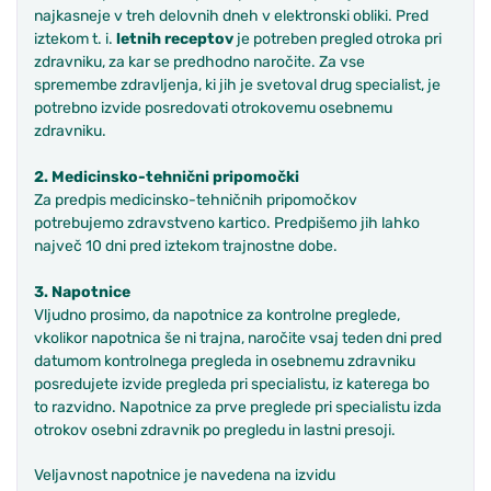
najkasneje v treh delovnih dneh v elektronski obliki. Pred
iztekom t. i.
letnih receptov
je potreben pregled otroka pri
zdravniku, za kar se predhodno naročite. Za vse
spremembe zdravljenja, ki jih je svetoval drug specialist, je
potrebno izvide posredovati otrokovemu osebnemu
zdravniku.
2. Medicinsko-tehnični pripomočki
Za predpis medicinsko-tehničnih pripomočkov
potrebujemo zdravstveno kartico. Predpišemo jih lahko
največ 10 dni pred iztekom trajnostne dobe.
3. Napotnice
Vljudno prosimo, da napotnice za kontrolne preglede,
vkolikor napotnica še ni trajna, naročite vsaj teden dni pred
datumom kontrolnega pregleda in osebnemu zdravniku
posredujete izvide pregleda pri specialistu, iz katerega bo
to razvidno. Napotnice za prve preglede pri specialistu izda
otrokov osebni zdravnik po pregledu in lastni presoji.
Veljavnost napotnice je navedena na izvidu