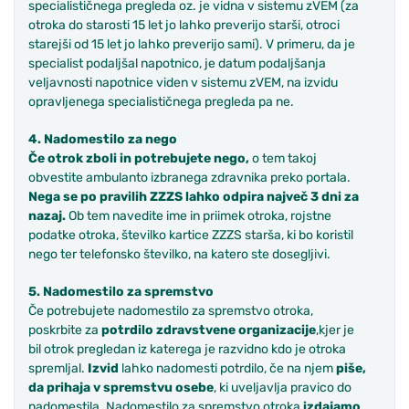
specialističnega pregleda oz. je vidna v sistemu zVEM (za
otroka do starosti 15 let jo lahko preverijo starši, otroci
starejši od 15 let jo lahko preverijo sami). V primeru, da je
specialist podaljšal napotnico, je datum podaljšanja
veljavnosti napotnice viden v sistemu zVEM, na izvidu
opravljenega specialističnega pregleda pa ne.
4. Nadomestilo za nego
Če otrok zboli in potrebujete nego,
o tem takoj
obvestite ambulanto izbranega zdravnika preko portala.
Nega se
po pravilih ZZZS
lahko odpira največ 3 dni za
nazaj.
Ob tem navedite ime in priimek otroka, rojstne
podatke otroka, številko kartice ZZZS starša, ki bo koristil
nego ter telefonsko številko, na katero ste dosegljivi.
5. Nadomestilo za spremstvo
Če potrebujete nadomestilo za spremstvo otroka,
poskrbite za
potrdilo zdravstvene organizacije
,kjer je
bil otrok pregledan iz katerega je razvidno kdo je otroka
spremljal.
Izvid
lahko nadomesti potrdilo, če na njem
piše,
da prihaja v spremstvu osebe
, ki uveljavlja pravico do
nadomestila. Nadomestilo za spremstvo otroka
izdajamo