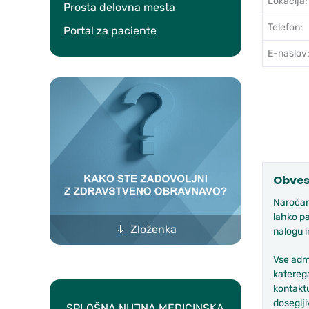
Lokacija:
Prosta delovna mesta
Telefon:
Portal za paciente
E-naslov
Obves
Naročanj
lahko pa
Zloženka
nalogu i
Vse admi
katerega
kontaktu
dosegljiv
SPLOŠNA NUJNA MEDICINSKA