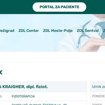
PORTAL ZA PACIENTE
Bežigrad
ZDL Center
ZDL Moste-Polje
ZDL Šentvid
Z
k
KRAIGHER, dipl. fiziot.
Urnik z
PONEDE
t:
FIZIOTERAPIJA