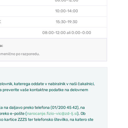
08:00-12:00
10:00-14:00
K
15:30-19:30
08:00-12:00 ali 0:00-0:00
a:
zmenično po razporedu.
vnik, katerega oddate v nabiralnik v naši čakalnici,
 da preverite vaše kontaktne podatke na delovnem
aja na daljavo preko telefona (01/200 45 42), na
 preko e-pošte (
narocanje.fizio-vic@zd-lj.si
). Ob
o kartice ZZZS ter telefonsko številko, na katero ste