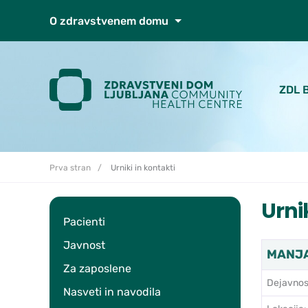
Skoči do osrednje vsebine
O zdravstvenem domu
ZDL 
Prva stran
Urniki in kontakti
Urni
Pacienti
Javnost
MANJA 
Za zaposlene
Dejavnos
Nasveti in navodila