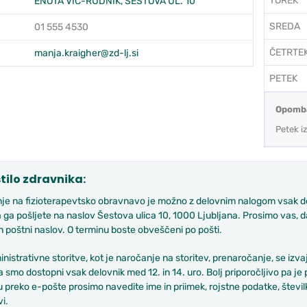
TOREK
ENOTA VIČ-RUDNIK, ŠESTOVA UL. 10
SREDA
01 555 4530
ČETRTE
:
manja.kraigher@zd-lj.si
PETEK
Opomb
Petek i
tilo zdravnika:
e na fizioterapevtsko obravnavo je možno z delovnim nalogom vsak delo
 ga pošljete na naslov Šestova ulica 10, 1000 Ljubljana. Prosimo vas,
n poštni naslov. O terminu boste obveščeni po pošti.
nistrativne storitve, kot je naročanje na storitev, prenaročanje, se izv
 smo dostopni vsak delovnik med 12. in 14. uro. Bolj priporočljivo pa je
 preko e-pošte prosimo navedite ime in priimek, rojstne podatke, številk
i.