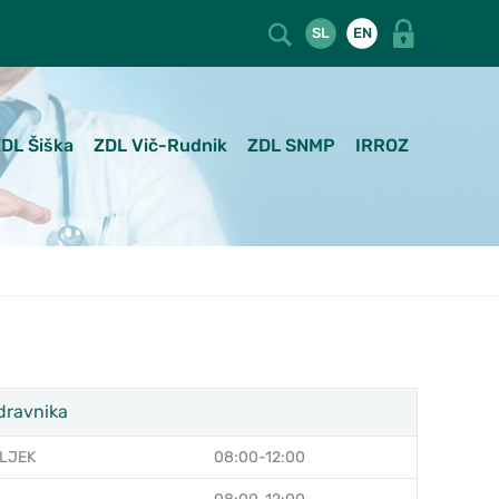
SL
EN
DL Šiška
ZDL Vič-Rudnik
ZDL SNMP
IRROZ
dravnika
LJEK
08:00-12:00