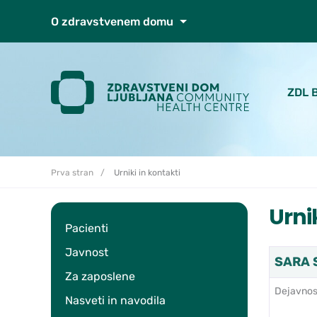
Skoči do osrednje vsebine
O zdravstvenem domu
ZDL 
Prva stran
Urniki in kontakti
Urni
Pacienti
Javnost
SARA S
Za zaposlene
Dejavnos
Nasveti in navodila