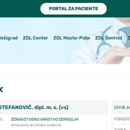
PORTAL ZA PACIENTE
Bežigrad
ZDL Center
ZDL Moste-Polje
ZDL Šentvid
Z
k
TEFANOVIĆ, dipl. m. s. (vs)
Urnik z
PONEDE
t:
ZDRAVSTVENO VARSTVO ODRASLIH
Ambulanta družinske medicine