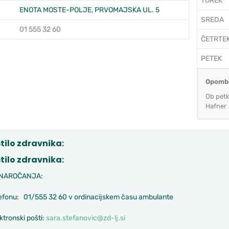
TOREK
ENOTA MOSTE-POLJE, PRVOMAJSKA UL. 5
SREDA
01 555 32 60
ČETRTE
PETEK
Opomb
Ob petk
Hafner
tilo zdravnika:
tilo zdravnika:
 NAROČANJA:
lefonu: 01/555 32 60 v ordinacijskem času ambulante
ktronski pošti:
sara.stefanovic@zd-lj.si