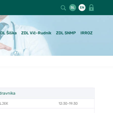
SL
EN
DL Šiška
ZDL Vič-Rudnik
ZDL SNMP
IRROZ
dravnika
LJEK
12:30-19:30