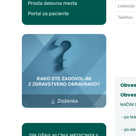
Prosta delovna mesta
Lokacija:
Portal za paciente
Telefon:
Obves
Obves
Zloženka
NAČINI
- po te
- po ele
SPLOŠNA NUJNA MEDICINSKA