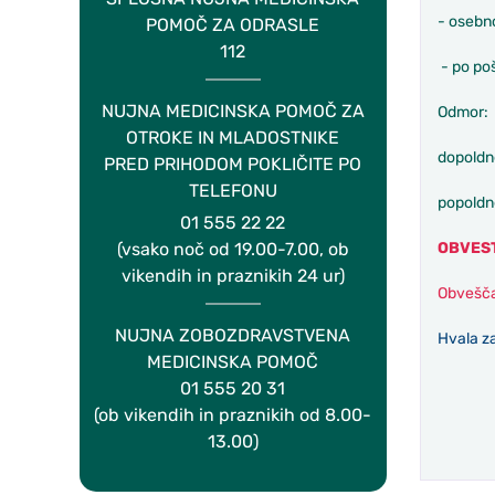
- osebn
POMOČ ZA ODRASLE
112
- po poš
NUJNA MEDICINSKA POMOČ ZA
Odmor:
OTROKE IN MLADOSTNIKE
dopoldn
PRED PRIHODOM POKLIČITE PO
TELEFONU
popoldn
01 555 22 22
OBVEST
(vsako noč od 19.00-7.00, ob
vikendih in praznikih 24 ur)
Obvešča
NUJNA ZOBOZDRAVSTVENA
Hvala z
MEDICINSKA POMOČ
01 555 20 31
(ob vikendih in praznikih od 8.00-
13.00)