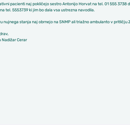
ativni pacienti naj pokličejo sestro Antonijo Horvat na tel. 01 555 3738
 na tel. 5553739 ki jim bo dala vsa ustrezna navodila.
u nujnega stanja naj obrnejo na SNMP ali triažno ambulanto v pritličju 
drav,
a Nadižar Cerar