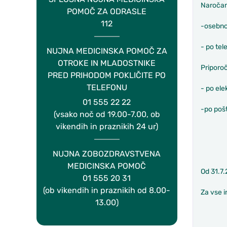
Naročan
POMOČ ZA ODRASLE
112
-osebn
- po tel
NUJNA MEDICINSKA POMOČ ZA
OTROKE IN MLADOSTNIKE
Priporoč
PRED PRIHODOM POKLIČITE PO
TELEFONU
- po ele
01 555 22 22
-po pošt
(vsako noč od 19.00-7.00, ob
vikendih in praznikih 24 ur)
NUJNA ZOBOZDRAVSTVENA
MEDICINSKA POMOČ
Od 31.7
01 555 20 31
(ob vikendih in praznikih od 8.00-
Za vse i
13.00)