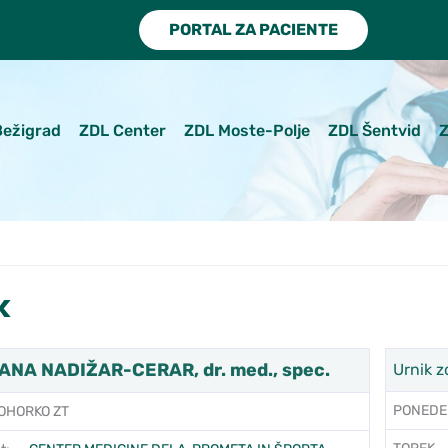
PORTAL ZA PACIENTE
Bežigrad
ZDL Center
ZDL Moste-Polje
ZDL Šentvid
Z
k
NA NADIŽAR-CERAR, dr. med., spec.
Urnik z
PONEDE
OHORKO ZT