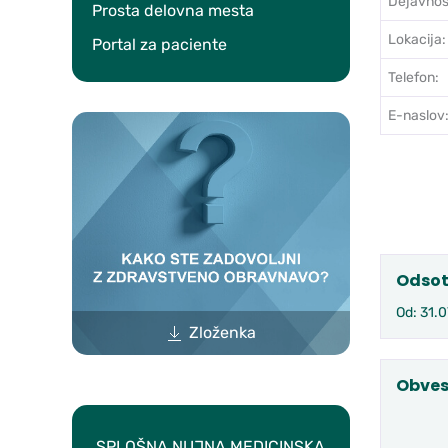
Dejavnos
Prosta delovna mesta
Lokacija:
Portal za paciente
Telefon:
E-naslov
Odsot
Od: 31.
Zloženka
Obves
SPLOŠNA NUJNA MEDICINSKA