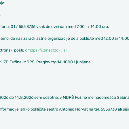
je:
o
efonu: 01 / 555 3736 vsak delovni dan med 7.00 in 14.00 uro.
amo, da nas zaradi lastne organizacije dela pokličte med 12.00 in 14.00
ktronski pošti:
cmdps-fuzine@zd-lj.si
i: ZD Fužine, MDPŠ, Preglov trg 14, 1000 Ljubljana
.2026 do 14.8.2026 sem odsotna, v MDPŠ Fužine me nadomešča Sabina 
nformacije lahko pokličite sestro Antonijo Horvat na tel. 5553738 ali piš