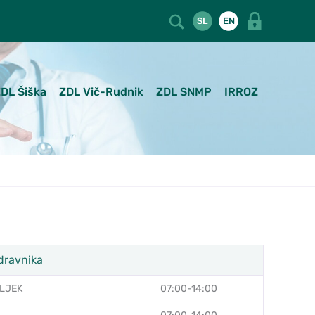
SL
EN
DL Šiška
ZDL Vič-Rudnik
ZDL SNMP
IRROZ
dravnika
LJEK
07:00-14:00