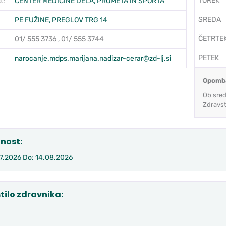
TOREK
t:
CENTER MEDICINE DELA, PROMETA IN ŠPORTA
SREDA
PE FUŽINE, PREGLOV TRG 14
ČETRTE
01/ 555 3736 , 01/ 555 3744
PETEK
:
narocanje.mdps.marijana.nadizar-cerar@zd-lj.si
Opomb
Ob sred
Zdravst
nost:
07.2026 Do: 14.08.2026
tilo zdravnika: