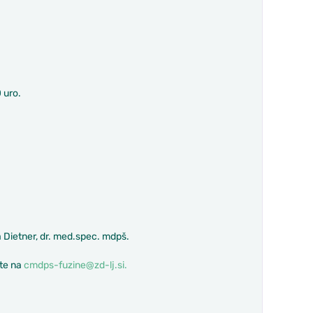
 uro.
Dietner, dr. med.spec. mdpš.
ite na
cmdps-fuzine@zd-lj.si.