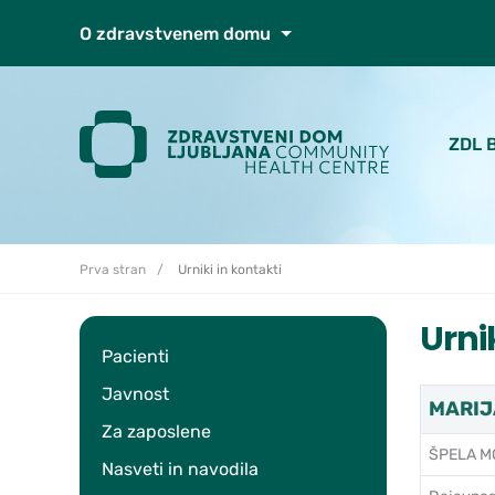
Skoči do osrednje vsebine
O zdravstvenem domu
ZDL 
Prva stran
Urniki in kontakti
Urni
Pacienti
Javnost
MARIJA
Za zaposlene
ŠPELA M
Nasveti in navodila