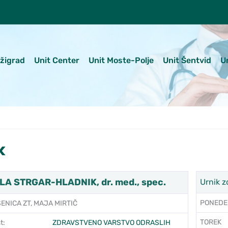
ežigrad
Unit Center
Unit Moste-Polje
Unit Šentvid
U
k
A STRGAR-HLADNIK, dr. med., spec.
Urnik z
PONEDE
ENICA ZT, MAJA MIRTIČ
TOREK
t:
ZDRAVSTVENO VARSTVO ODRASLIH