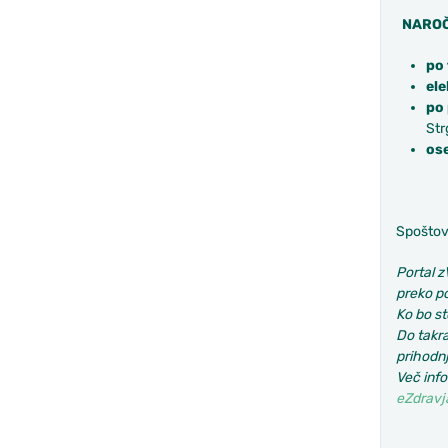
NAROČ
po
ele
po 
Str
os
Spoštov
Portal z
preko p
Ko bo st
Do takra
prihodnj
Več info
eZdravj