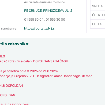
Ambulanta družinske medicine
SREDA
PE ČRNUČE, PRIMOŽIČEVA UL. 2
ČETRTE
01 555 30 04 , 01 555 30 00
PETEK
 naročanje:
https://portal.zd-lj.si
tilo zdravnika:
ILO
.2026 zdravnica dela v DOPOLDANSKEM ČASU.
ca je odsotna od 3.8.2026 do 21.8.2026
čanje je urejeno v ZD. Bežigrad dr. Amar Handanagić, dr.med.
 4.8 DOPOLDAN
 POPOLDAN
– 11.8.26 DOPOLDAN