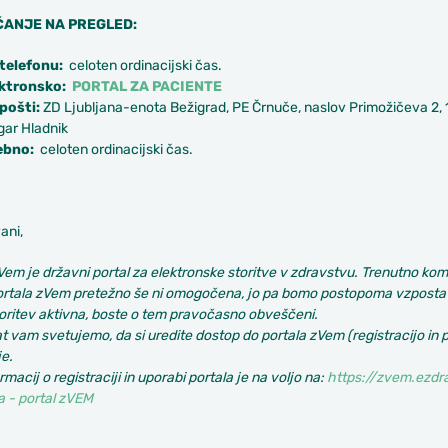
ANJE NA PREGLED:
 telefonu:
celoten ordinacijski čas.
ktronsko:
PORTAL ZA PACIENTE
pošti:
ZD Ljubljana-enota Bežigrad, PE Črnuče, naslov Primožičeva 2, 
gar Hladnik
ebno:
celoten ordinacijski čas.
ani,
Vem je državni portal za elektronske storitve v zdravstvu. Trenutno ko
ortala zVem pretežno še ni omogočena, jo pa bomo postopoma vzpostavi
oritev aktivna, boste o tem pravočasno obveščeni.
t vam svetujemo, da si uredite dostop do portala zVem (registracijo in p
e.
rmacij o registraciji in uporabi portala je na voljo na:
https://zvem.ezdra
a - portal zVEM