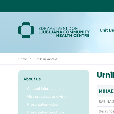
Skoči do osrednje vsebine
Unit B
Home
Urniki in kontakti
Urni
About us
Contact information
MIHAEL
Mission, values and vision
SABINA Š
Presentation video
Dejavnos
Presentation brochure