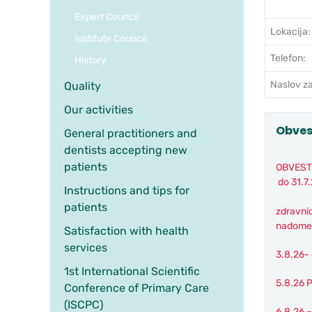
Expert Council
Lokacija:
Institute Council
Telefon:
History
Naslov za
Quality
Our activities
Obves
General practitioners and
dentists accepting new
patients
OBVEST
do 31.7
Instructions and tips for
patients
zdravni
nadomeš
Satisfaction with health
services
3.8.26-
1st International Scientific
5.8.26
Conference of Primary Care
(ISCPC)
6.8.26 