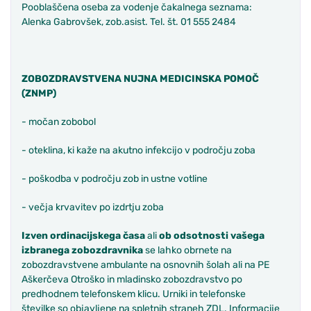
Pooblaščena oseba za vodenje čakalnega seznama:
Alenka Gabrovšek, zob.asist. Tel. št. 01 555 2484
ZOBOZDRAVSTVENA NUJNA MEDICINSKA POMOČ
(ZNMP)
- močan zobobol
- oteklina, ki kaže na akutno infekcijo v področju zoba
- poškodba v področju zob in ustne votline
- večja krvavitev po izdrtju zoba
Izven ordinacijskega časa
ali
ob odsotnosti vašega
izbranega zobozdravnika
se lahko obrnete na
zobozdravstvene ambulante na osnovnih šolah ali na PE
Aškerčeva Otroško in mladinsko zobozdravstvo po
predhodnem telefonskem klicu. Urniki in telefonske
številke so objavljene na spletnih straneh ZDL. Informacije