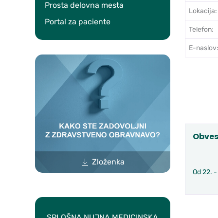
Prosta delovna mesta
Lokacija:
Portal za paciente
Telefon:
E-naslov
Obves
Zloženka
Od 22. -
SPLOŠNA NUJNA MEDICINSKA