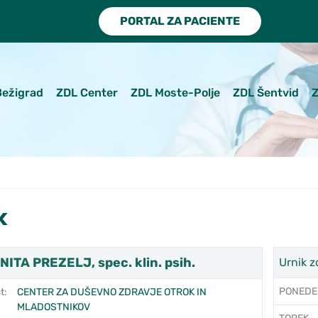
PORTAL ZA PACIENTE
Bežigrad
ZDL Center
ZDL Moste-Polje
ZDL Šentvid
Z
k
NITA PREZELJ, spec. klin. psih.
Urnik z
PONEDE
t:
CENTER ZA DUŠEVNO ZDRAVJE OTROK IN
MLADOSTNIKOV