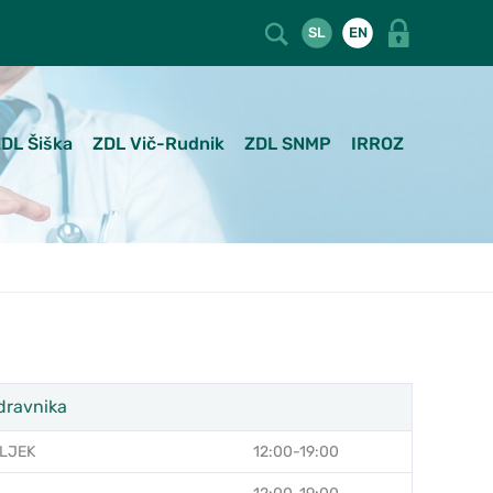
SL
EN
DL Šiška
ZDL Vič-Rudnik
ZDL SNMP
IRROZ
dravnika
LJEK
12:00-19:00