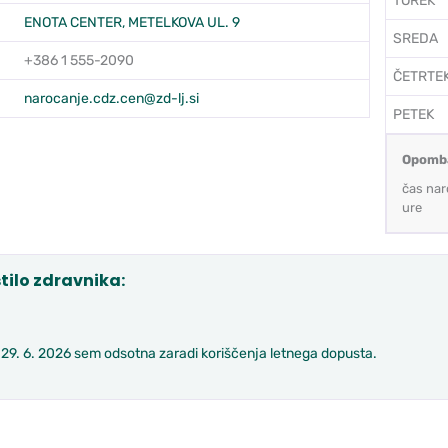
TOREK
ENOTA CENTER, METELKOVA UL. 9
SREDA
+386 1 555-2090
ČETRTE
:
narocanje.cdz.cen@zd-lj.si
PETEK
Opomb
čas nar
ure
tilo zdravnika:
 29. 6. 2026 sem odsotna zaradi koriščenja letnega dopusta.