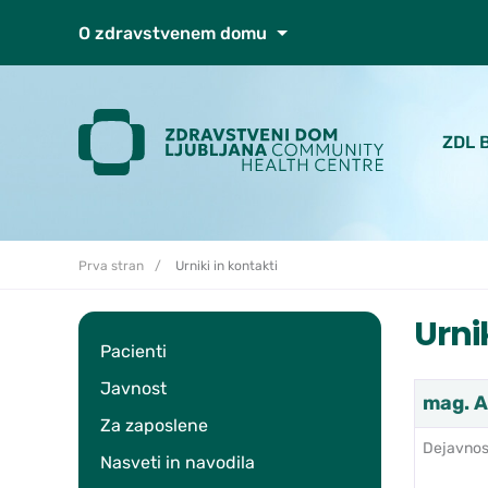
Skoči do osrednje vsebine
O zdravstvenem domu
ZDL 
Prva stran
Urniki in kontakti
Urni
Pacienti
Javnost
mag. A
Za zaposlene
Dejavnos
Nasveti in navodila