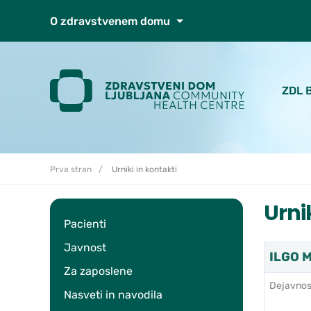
Skoči do osrednje vsebine
O zdravstvenem domu
ZDL 
Prva stran
Urniki in kontakti
Urni
Pacienti
Javnost
ILGO M
Za zaposlene
Dejavnos
Nasveti in navodila