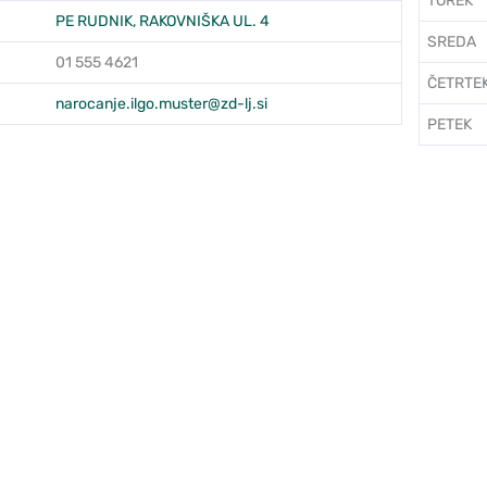
TOREK
PE RUDNIK, RAKOVNIŠKA UL. 4
SREDA
01 555 4621
ČETRTE
:
narocanje.ilgo.muster@zd-lj.si
PETEK