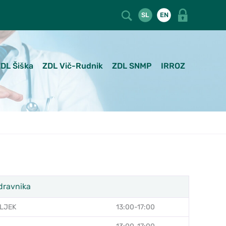
SL
EN
DL Šiška
ZDL Vič-Rudnik
ZDL SNMP
IRROZ
dravnika
LJEK
13:00-17:00