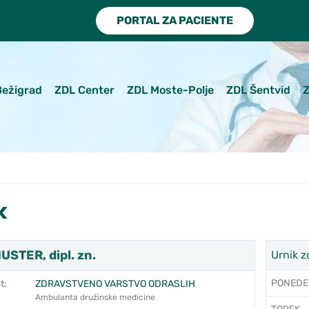
PORTAL ZA PACIENTE
Bežigrad
ZDL Center
ZDL Moste-Polje
ZDL Šentvid
Z
k
USTER, dipl. zn.
Urnik z
PONEDE
t:
ZDRAVSTVENO VARSTVO ODRASLIH
Ambulanta družinske medicine